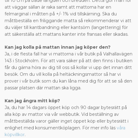
till 10 cm på både längden och bredden. Detta gör man för
att väggar sällan är raka samt att mattorna har en
felmarginal i måtten på +/- 1% vid tillskärning. Ska du
måttbeställa en friliggande matta så rekommenderar vi att
du väljer till kantbandning eller kantsöm (langettering) för
att säkerställa att mattans kanter inte fransas eller skadas.
Kan jag kolla på mattan innan jag köper den?
Ja, i de flesta fall har vi mattorna i vår butik på Valhallavägen
143 i Stockholm. För att vara säker på att den finns i butiken
får du gärna höra av dig till oss så kollar vi upp det innan ditt
besök. Om du vill kolla på heltäckningsmattor så har vi
prover i vår butik som du kan låna med dig för att se så den
passar platsen där mattan ska ligga.
Kan jag ångra mitt köp?
Ja, du har 14 dagars öppet köp och 90 dagar bytesrätt på
alla köp av mattor via vår webbutik. Vid beställning av
måttbeställda varor gäller inget öppet köp eller bytesrätt i
enlighet med konsumentköplagen. För mer info läs
våra
köpvillkor
.