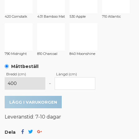
420 Cornstalk
431 Bamboo Mat
530 Apple
710 Atlantic
790 Midnight
810 Charcoal
840 Moonshine
Måttbeställ
Bredd (cm)
Längd (cm)
-
LÄGG I VARUKORGEN
Leveranstid: 7-10 dagar
Dela