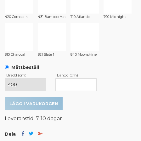
420 Cornstalk
431 Bamboo Mat
710 Atlantic
790 Midnight
810 Charcoal
821 Slate 1
840 Moonshine
Måttbeställ
Bredd (cm)
Längd (cm)
-
LÄGG I VARUKORGEN
Leveranstid: 7-10 dagar
Dela