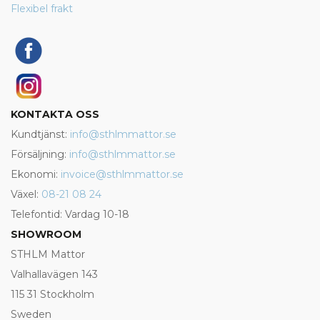
Flexibel frakt
KONTAKTA OSS
Kundtjänst:
info@sthlmmattor.se
Försäljning:
info@sthlmmattor.se
Ekonomi:
invoice@sthlmmattor.se
Växel:
08-21 08 24
Telefontid: Vardag 10-18
SHOWROOM
STHLM Mattor
Valhallavägen 143
115 31 Stockholm
Sweden