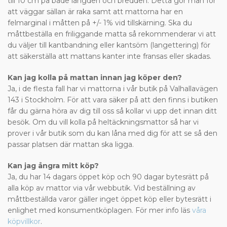
till 10 cm på både längden och bredden. Detta gör man för
att väggar sällan är raka samt att mattorna har en
felmarginal i måtten på +/- 1% vid tillskärning. Ska du
måttbeställa en friliggande matta så rekommenderar vi att
du väljer till kantbandning eller kantsöm (langettering) för
att säkerställa att mattans kanter inte fransas eller skadas.
Kan jag kolla på mattan innan jag köper den?
Ja, i de flesta fall har vi mattorna i vår butik på Valhallavägen
143 i Stockholm. För att vara säker på att den finns i butiken
får du gärna höra av dig till oss så kollar vi upp det innan ditt
besök. Om du vill kolla på heltäckningsmattor så har vi
prover i vår butik som du kan låna med dig för att se så den
passar platsen där mattan ska ligga.
Kan jag ångra mitt köp?
Ja, du har 14 dagars öppet köp och 90 dagar bytesrätt på
alla köp av mattor via vår webbutik. Vid beställning av
måttbeställda varor gäller inget öppet köp eller bytesrätt i
enlighet med konsumentköplagen. För mer info läs
våra
köpvillkor
.