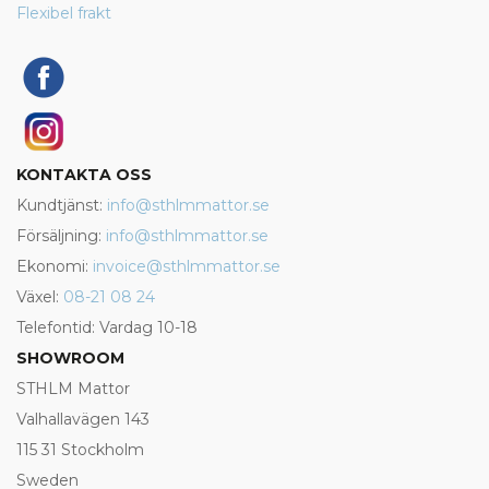
Flexibel frakt
KONTAKTA OSS
Kundtjänst:
info@sthlmmattor.se
Försäljning:
info@sthlmmattor.se
Ekonomi:
invoice@sthlmmattor.se
Växel:
08-21 08 24
Telefontid: Vardag 10-18
SHOWROOM
STHLM Mattor
Valhallavägen 143
115 31 Stockholm
Sweden