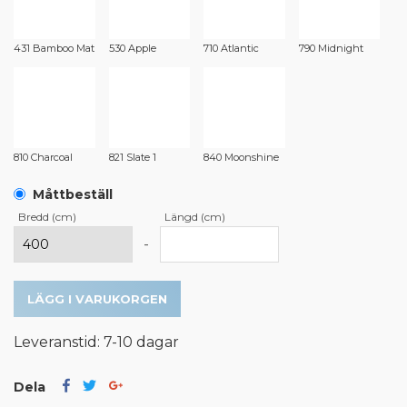
431 Bamboo Mat
530 Apple
710 Atlantic
790 Midnight
810 Charcoal
821 Slate 1
840 Moonshine
Måttbeställ
Bredd (cm)
Längd (cm)
-
LÄGG I VARUKORGEN
Leveranstid: 7-10 dagar
Dela