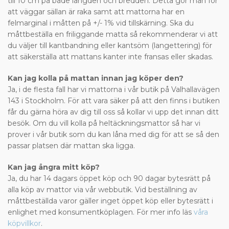
till 10 cm på både längden och bredden. Detta gör man för
att väggar sällan är raka samt att mattorna har en
felmarginal i måtten på +/- 1% vid tillskärning. Ska du
måttbeställa en friliggande matta så rekommenderar vi att
du väljer till kantbandning eller kantsöm (langettering) för
att säkerställa att mattans kanter inte fransas eller skadas.
Kan jag kolla på mattan innan jag köper den?
Ja, i de flesta fall har vi mattorna i vår butik på Valhallavägen
143 i Stockholm. För att vara säker på att den finns i butiken
får du gärna höra av dig till oss så kollar vi upp det innan ditt
besök. Om du vill kolla på heltäckningsmattor så har vi
prover i vår butik som du kan låna med dig för att se så den
passar platsen där mattan ska ligga.
Kan jag ångra mitt köp?
Ja, du har 14 dagars öppet köp och 90 dagar bytesrätt på
alla köp av mattor via vår webbutik. Vid beställning av
måttbeställda varor gäller inget öppet köp eller bytesrätt i
enlighet med konsumentköplagen. För mer info läs
våra
köpvillkor
.