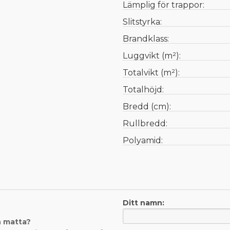
Lämplig för trappor:
Slitstyrka:
Brandklass:
Luggvikt (m²):
Totalvikt (m²):
Totalhöjd:
Bredd (cm):
Rullbredd:
Polyamid:
Ditt namn:
n matta?