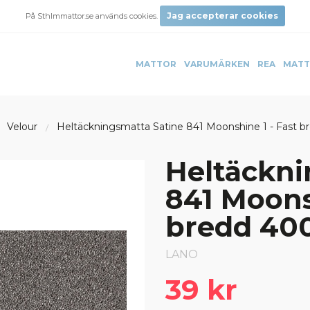
Jag accepterar cookies
På Sthlmmattor.se används cookies.
MATTOR
VARUMÄRKEN
REA
MATT
Velour
Heltäckningsmatta Satine 841 Moonshine 1 - Fast 
Heltäckni
841 Moons
bredd 40
LANO
39 kr