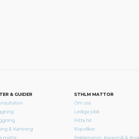
TER & GUIDER
STHLM MATTOR
nsultation
Om oss
ggning
Lediga jobb
äggning
Hitta hit
rning & Kantning
Köpvillkor
a matta
Reklamation, klagomål & ång