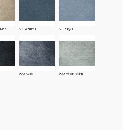
 Mat
731 Azure 1
751 Sky 1
820 Slate
850 Moonbeam