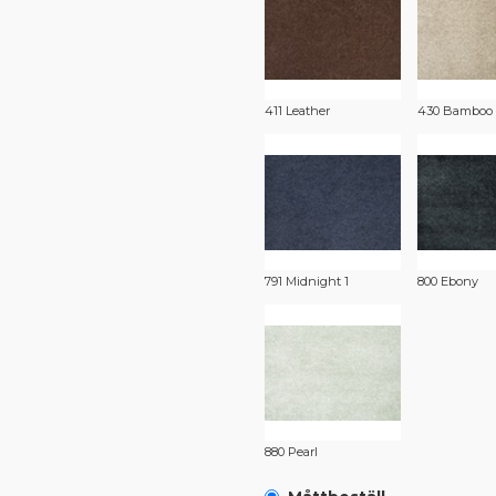
411 Leather
430 Bamboo
791 Midnight 1
800 Ebony
880 Pearl