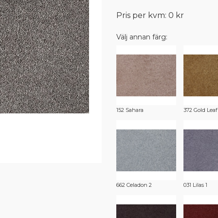
Pris per kvm: 0 kr
Välj annan färg:
152 Sahara
372 Gold Leaf
662 Celadon 2
031 Lilas 1