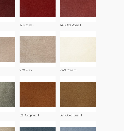
121 Coral 1
141 Old Rose 1
230 Flax
240 Cream
321 Cognac 1
371 Gold Leaf 1