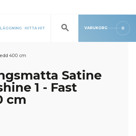
VARUKORG
0
LÄGGNING
HITTA HIT
bredd 400 cm
ngsmatta Satine
hine 1 - Fast
0 cm