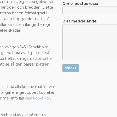
a limmas/tejpas på golvet så
Din e-postadress:
de längden och bredden. Detta
ttorna har en felmarginal i
älla en friliggande matta så
Ditt meddelande
eller kantsöm (langettering)
 eller skadas.
?
Valhallavägen 143 i Stockholm.
 gärna höra av dig till oss så
la på heltäckningsmattor så har
att se så den passar platsen
Skicka
rätt på alla köp av mattor via
or gäller inget öppet köp eller
r mer info läs
våra köpvillkor
.
 så hör vi av oss så snart vi