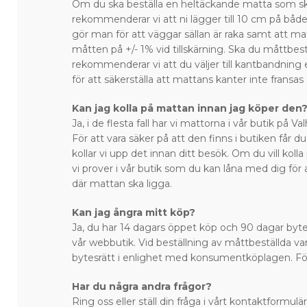
Om du ska beställa en heltäckande matta som sk
rekommenderar vi att ni lägger till 10 cm på bå
gör man för att väggar sällan är raka samt att ma
måtten på +/- 1% vid tillskärning. Ska du måttbest
rekommenderar vi att du väljer till kantbandning 
för att säkerställa att mattans kanter inte fransas
Kan jag kolla på mattan innan jag köper den
Ja, i de flesta fall har vi mattorna i vår butik på 
För att vara säker på att den finns i butiken får du
kollar vi upp det innan ditt besök. Om du vill kol
vi prover i vår butik som du kan låna med dig för 
där mattan ska ligga.
Kan jag ångra mitt köp?
Ja, du har 14 dagars öppet köp och 90 dagar bytes
vår webbutik. Vid beställning av måttbeställda var
bytesrätt i enlighet med konsumentköplagen. Fö
Har du några andra frågor?
Ring oss eller ställ din fråga i vårt kontaktformulär