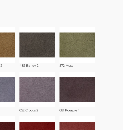
 2
482 Barley 2
572 Moss
052 Crocus 2
081 Pourpre 1