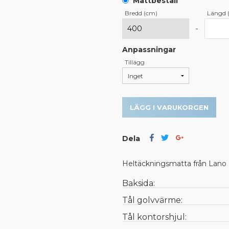
Måttbeställ
Bredd (cm)
Längd 
-
Anpassningar
Tillägg
LÄGG I VARUKORGEN
Dela
Heltäckningsmatta från Lano
Baksida:
Tål golvvärme:
Tål kontorshjul: