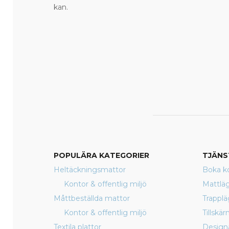
kan.
POPULÄRA KATEGORIER
TJÄNS
Heltäckningsmattor
Boka ko
Kontor & offentlig miljö
Mattlä
Måttbeställda mattor
Trappl
Kontor & offentlig miljö
Tillskä
Textila plattor
Design