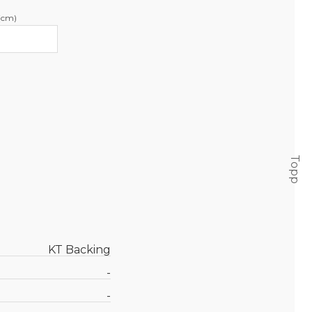
(cm)
Topp
KT Backing
-
-