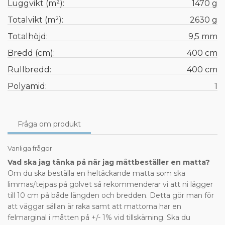
Luggvikt (m²):
1470 g
Totalvikt (m²):
2630 g
Totalhöjd:
9,5 mm
Bredd (cm):
400 cm
Rullbredd:
400 cm
Polyamid:
1
Fråga om produkt
Vanliga frågor
Vad ska jag tänka på när jag måttbeställer en matta?
Om du ska beställa en heltäckande matta som ska
limmas/tejpas på golvet så rekommenderar vi att ni lägger
till 10 cm på både längden och bredden. Detta gör man för
att väggar sällan är raka samt att mattorna har en
felmarginal i måtten på +/- 1% vid tillskärning. Ska du