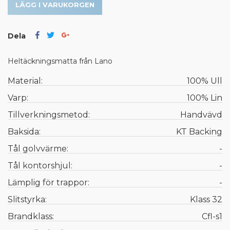
LÄGG I VARUKORGEN
Dela
Heltäckningsmatta från Lano
Material:
100% Ull
Varp:
100% Lin
Tillverkningsmetod:
Handvävd
Baksida:
KT Backing
Tål golvvärme:
-
Tål kontorshjul:
-
Lämplig för trappor:
-
Slitstyrka:
Klass 32
Brandklass:
Cfl-s1