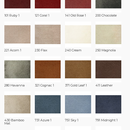
101 Ruby 1
121 Coral 1
141 Old Rose 1
200 Chocolate
221 Acorn 1
230 Flax
240 Cream
250 Magnolia
280 Havanna
321 Cognac 1
371 Gold Leaf 1
411 Leather
430 Bamboo
731 Azure 1
751 Sky 1
791 Midnight 1
Mat