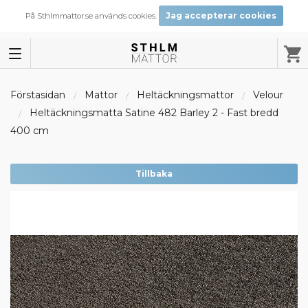
Jag accepterar cookies
På Sthlmmattor.se används cookies.
Förstasidan
Mattor
Heltäckningsmattor
Velour
Heltäckningsmatta Satine 482 Barley 2 - Fast bredd
400 cm
Tillbaka