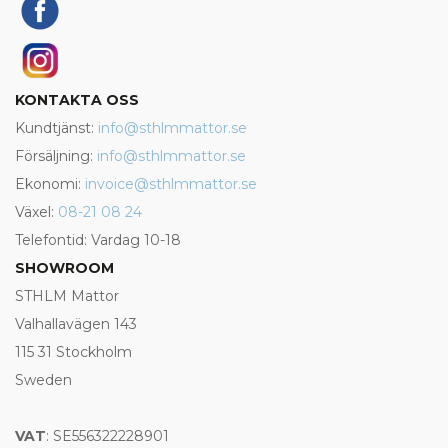
KONTAKTA OSS
Kundtjänst:
info@sthlmmattor.se
Försäljning:
info@sthlmmattor.se
Ekonomi:
invoice@sthlmmattor.se
Växel:
08-21 08 24
Telefontid: Vardag 10-18
SHOWROOM
STHLM Mattor
Valhallavägen 143
115 31 Stockholm
Sweden
VAT
: SE556322228901