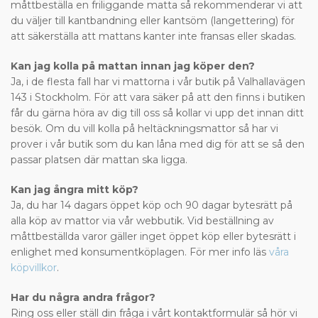
måttbeställa en friliggande matta så rekommenderar vi att
du väljer till kantbandning eller kantsöm (langettering) för
att säkerställa att mattans kanter inte fransas eller skadas.
Kan jag kolla på mattan innan jag köper den?
Ja, i de flesta fall har vi mattorna i vår butik på Valhallavägen
143 i Stockholm. För att vara säker på att den finns i butiken
får du gärna höra av dig till oss så kollar vi upp det innan ditt
besök. Om du vill kolla på heltäckningsmattor så har vi
prover i vår butik som du kan låna med dig för att se så den
passar platsen där mattan ska ligga.
Kan jag ångra mitt köp?
Ja, du har 14 dagars öppet köp och 90 dagar bytesrätt på
alla köp av mattor via vår webbutik. Vid beställning av
måttbeställda varor gäller inget öppet köp eller bytesrätt i
enlighet med konsumentköplagen. För mer info läs
våra
köpvillkor
.
Har du några andra frågor?
Ring oss eller ställ din fråga i vårt kontaktformulär så hör vi