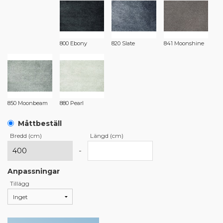
800 Ebony
820 Slate
841 Moonshine
850 Moonbeam
880 Pearl
Måttbeställ
Bredd (cm)
Längd (cm)
-
Anpassningar
Tillägg