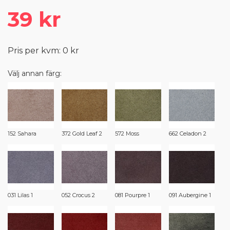
39 kr
Pris per kvm: 0 kr
Välj annan färg:
152 Sahara
372 Gold Leaf 2
572 Moss
662 Celadon 2
031 Lilas 1
052 Crocus 2
081 Pourpre 1
091 Aubergine 1