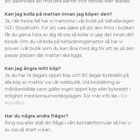
att säkerställa att mattans kanter inte fransas eller skadas.
Kan jag kolla på mattan innan jag köper den?
Ja, i de flesta fall har vi mattorna i vår butik på Valhallavägen
143 i Stockholm. För att vara säker på att den finns i butiken
får du gärna höra av dig till oss så kollar vi upp det innan ditt
besök. Om du vill kolla på heltäckningsmattor så har vi
prover i vår butik som du kan låna med dig för att se så den
passar platsen där mattan ska ligga.
Kan jag ångra mitt köp?
Ja, du har 14 dagars öppet köp och 90 dagar bytesrätt på
alla köp av mattor via vår webbutik. Vid beställning av
måttbeställda varor gäller inget öppet köp eller bytesrätt i
enlighet med konsumentköplagen. För mer info läs
våra
köpvillkor
.
Har du några andra frågor?
Ring oss eller ställ din fråga i vårt kontaktformulär så hör vi
av oss så snart vi kan.