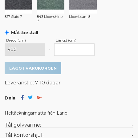
827 Slate 7
843 Moonshine
Moonbeam 8
3
Måttbeställ
Bredd (cm)
Längd (cm)
-
LÄGG I VARUKORGEN
Leveranstid: 7-10 dagar
Dela
Heltäckningsmatta från Lano
Tål golvvärme:
-
Tål kontorshjul:
-