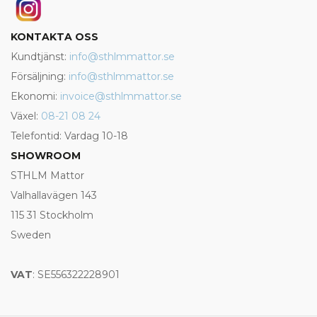
KONTAKTA OSS
Kundtjänst:
info@sthlmmattor.se
Försäljning:
info@sthlmmattor.se
Ekonomi:
invoice@sthlmmattor.se
Växel:
08-21 08 24
Telefontid: Vardag 10-18
SHOWROOM
STHLM Mattor
Valhallavägen 143
115 31 Stockholm
Sweden
VAT
: SE556322228901