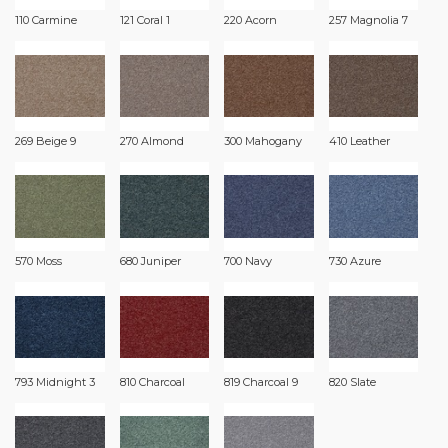
110 Carmine
121 Coral 1
220 Acorn
257 Magnolia 7
269 Beige 9
270 Almond
300 Mahogany
410 Leather
570 Moss
680 Juniper
700 Navy
730 Azure
793 Midnight 3
810 Charcoal
819 Charcoal 9
820 Slate