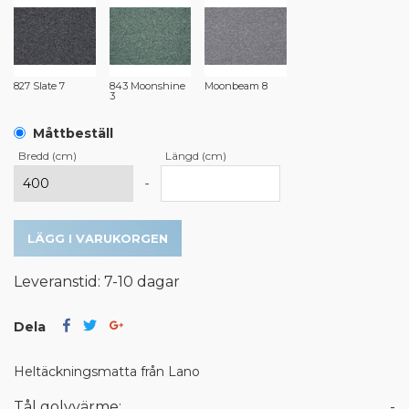
827 Slate 7
843 Moonshine
Moonbeam 8
3
Måttbeställ
Bredd (cm)
Längd (cm)
-
LÄGG I VARUKORGEN
Leveranstid: 7-10 dagar
Dela
Heltäckningsmatta från Lano
Tål golvvärme:
-