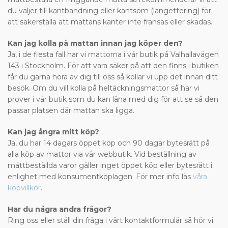
du väljer till kantbandning eller kantsöm (langettering) för
att säkerställa att mattans kanter inte fransas eller skadas.
Kan jag kolla på mattan innan jag köper den?
Ja, i de flesta fall har vi mattorna i vår butik på Valhallavägen
143 i Stockholm. För att vara säker på att den finns i butiken
får du gärna höra av dig till oss så kollar vi upp det innan ditt
besök. Om du vill kolla på heltäckningsmattor så har vi
prover i vår butik som du kan låna med dig för att se så den
passar platsen där mattan ska ligga.
Kan jag ångra mitt köp?
Ja, du har 14 dagars öppet köp och 90 dagar bytesrätt på
alla köp av mattor via vår webbutik. Vid beställning av
måttbeställda varor gäller inget öppet köp eller bytesrätt i
enlighet med konsumentköplagen. För mer info läs
våra
köpvillkor
.
Har du några andra frågor?
Ring oss eller ställ din fråga i vårt kontaktformulär så hör vi