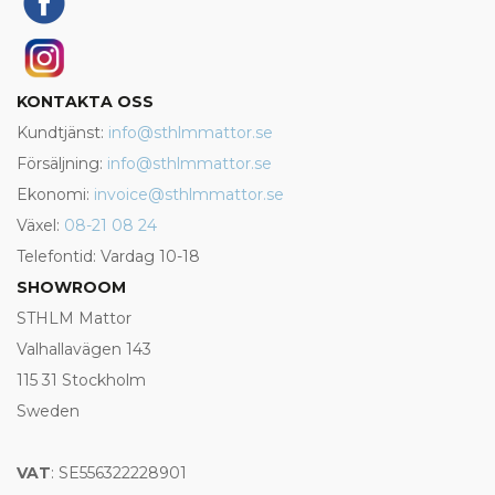
KONTAKTA OSS
Kundtjänst:
info@sthlmmattor.se
Försäljning:
info@sthlmmattor.se
Ekonomi:
invoice@sthlmmattor.se
Växel:
08-21 08 24
Telefontid: Vardag 10-18
SHOWROOM
STHLM Mattor
Valhallavägen 143
115 31 Stockholm
Sweden
VAT
: SE556322228901