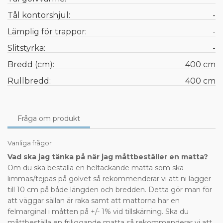
Tål kontorshjul:
-
Lämplig för trappor:
-
Slitstyrka:
-
Bredd (cm):
400 cm
Rullbredd:
400 cm
Fråga om produkt
Vanliga frågor
Vad ska jag tänka på när jag måttbeställer en matta?
Om du ska beställa en heltäckande matta som ska
limmas/tejpas på golvet så rekommenderar vi att ni lägger
till 10 cm på både längden och bredden. Detta gör man för
att väggar sällan är raka samt att mattorna har en
felmarginal i måtten på +/- 1% vid tillskärning. Ska du
måttbeställa en friliggande matta så rekommenderar vi att