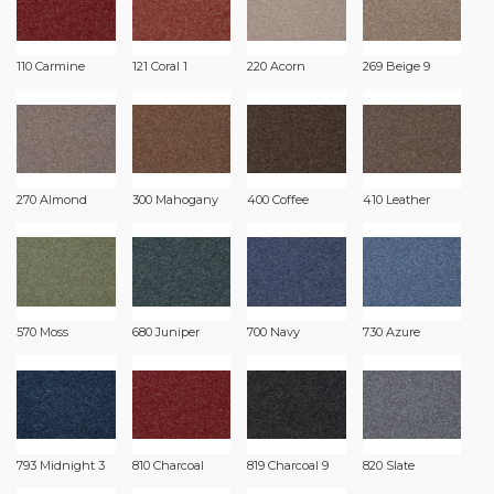
110 Carmine
121 Coral 1
220 Acorn
269 Beige 9
270 Almond
300 Mahogany
400 Coffee
410 Leather
570 Moss
680 Juniper
700 Navy
730 Azure
793 Midnight 3
810 Charcoal
819 Charcoal 9
820 Slate