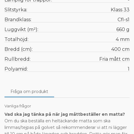
Slitstyrka:
Klass 33
Brandklass:
Cfl-s1
Luggvikt (m²):
660 g
Totalhöjd:
4 mm
Bredd (cm):
400 cm
Rullbredd:
Fria mått cm
Polyamid:
1
Fråga om produkt
Vanliga frågor
Vad ska jag tänka på när jag måttbeställer en matta?
Om du ska beställa en heltäckande matta som ska
limmas/tejpas på golvet så rekommenderar vi att ni lägger