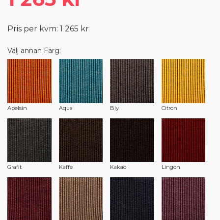
Pris per kvm: 1 265 kr
Välj annan Färg:
Apelsin
Aqua
Bly
Citron
Grafit
Kaffe
Kakao
Lingon