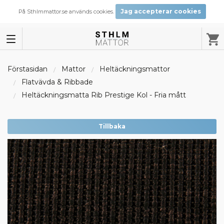
Jag accepterar cookies
På Sthlmmattor.se används cookies.
Förstasidan
Mattor
Heltäckningsmattor
Flatvävda & Ribbade
Heltäckningsmatta Rib Prestige Kol - Fria mått
Tillbaka