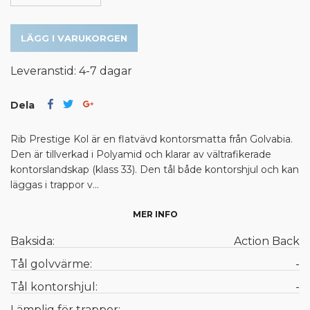
LÄGG I VARUKORGEN
Leveranstid: 4-7 dagar
Dela
Rib Prestige Kol är en flatvävd kontorsmatta från Golvabia.
Den är tillverkad i Polyamid och klarar av vältrafikerade
kontorslandskap (klass 33). Den tål både kontorshjul och kan
läggas i trappor v...
MER INFO
Baksida:
Action Back
Tål golvvärme:
-
Tål kontorshjul:
-
Lämplig för trappor:
-