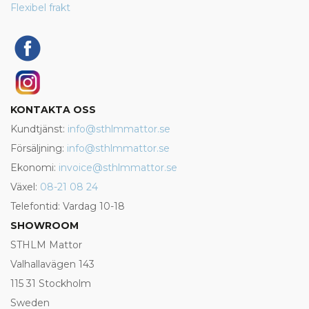
Flexibel frakt
KONTAKTA OSS
Kundtjänst:
info@sthlmmattor.se
Försäljning:
info@sthlmmattor.se
Ekonomi:
invoice@sthlmmattor.se
Växel:
08-21 08 24
Telefontid: Vardag 10-18
SHOWROOM
STHLM Mattor
Valhallavägen 143
115 31 Stockholm
Sweden