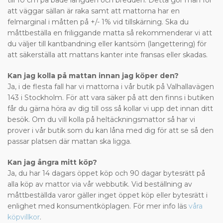
till 10 cm på både längden och bredden. Detta gör man för
att väggar sällan är raka samt att mattorna har en
felmarginal i måtten på +/- 1% vid tillskärning. Ska du
måttbeställa en friliggande matta så rekommenderar vi att
du väljer till kantbandning eller kantsöm (langettering) för
att säkerställa att mattans kanter inte fransas eller skadas.
Kan jag kolla på mattan innan jag köper den?
Ja, i de flesta fall har vi mattorna i vår butik på Valhallavägen
143 i Stockholm. För att vara säker på att den finns i butiken
får du gärna höra av dig till oss så kollar vi upp det innan ditt
besök. Om du vill kolla på heltäckningsmattor så har vi
prover i vår butik som du kan låna med dig för att se så den
passar platsen där mattan ska ligga.
Kan jag ångra mitt köp?
Ja, du har 14 dagars öppet köp och 90 dagar bytesrätt på
alla köp av mattor via vår webbutik. Vid beställning av
måttbeställda varor gäller inget öppet köp eller bytesrätt i
enlighet med konsumentköplagen. För mer info läs
våra
köpvillkor
.