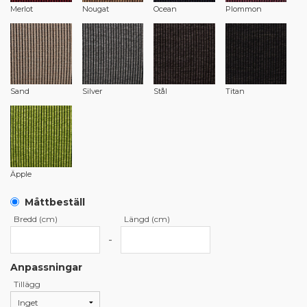
Merlot
Nougat
Ocean
Plommon
Sand
Silver
Stål
Titan
Äpple
Måttbeställ
Bredd (cm)
Längd (cm)
-
Anpassningar
Tillägg