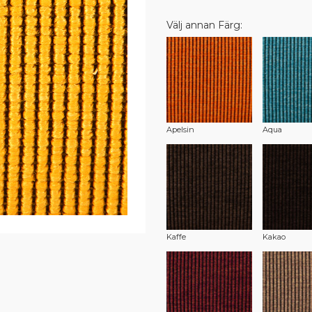
Välj annan Färg:
Apelsin
Aqua
Kaffe
Kakao