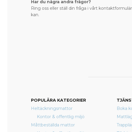
Har du några andra frågor?
Ring oss eller ställ din fråga i vårt kontaktformulär
kan.
POPULÄRA KATEGORIER
TJÄNS
Heltäckningsmattor
Boka ko
Kontor & offentlig miljö
Mattlä
Måttbeställda mattor
Trappl