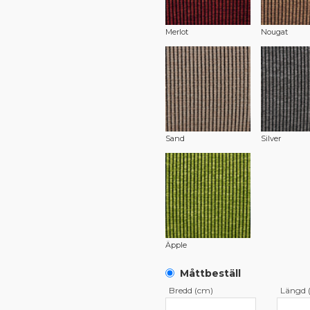
Merlot
Nougat
Sand
Silver
Äpple
Måttbeställ
Bredd (cm)
Längd 