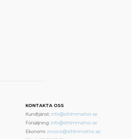
KONTAKTA OSS
Kundtjänst:
info@sthlmmattor.se
Försäljning:
info@sthlmmattor.se
Ekonomi:
invoice@sthlmmattor.se