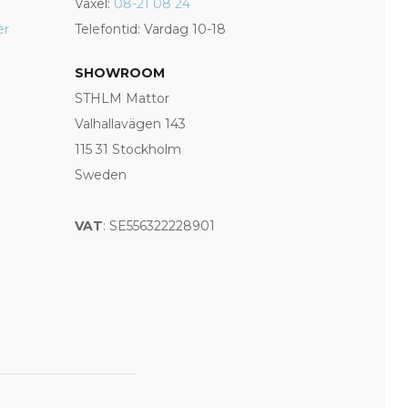
Växel:
08-21 08 24
er
Telefontid: Vardag 10-18
SHOWROOM
STHLM Mattor
Valhallavägen 143
115 31 Stockholm
Sweden
VAT
: SE556322228901