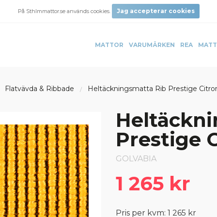
Jag accepterar cookies
På Sthlmmattor.se används cookies.
MATTOR
VARUMÄRKEN
REA
MATT
Flatvävda & Ribbade
Heltäckningsmatta Rib Prestige Citron
Heltäckni
Prestige C
GOLVABIA
1 265 kr
Pris per kvm: 1 265 kr