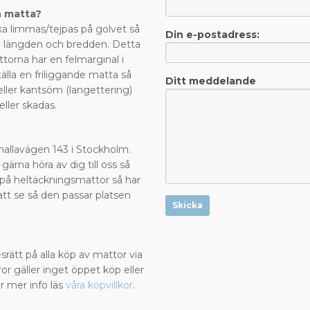
n matta?
a limmas/tejpas på golvet så
Din e-postadress:
de längden och bredden. Detta
ttorna har en felmarginal i
älla en friliggande matta så
Ditt meddelande
eller kantsöm (langettering)
 eller skadas.
?
Valhallavägen 143 i Stockholm.
 gärna höra av dig till oss så
la på heltäckningsmattor så har
att se så den passar platsen
Skicka
rätt på alla köp av mattor via
or gäller inget öppet köp eller
r mer info läs
våra köpvillkor
.