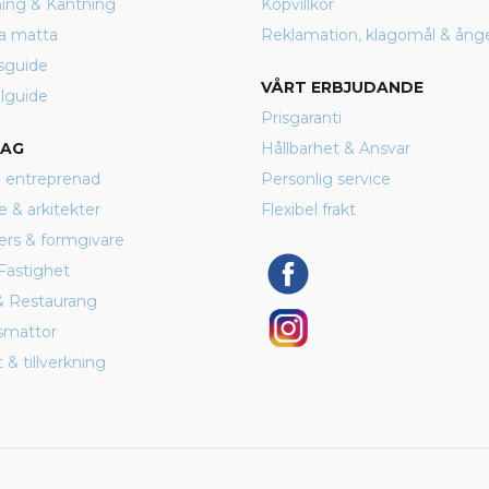
rning & Kantning
Köpvillkor
a matta
Reklamation, klagomål & ång
sguide
VÅRT ERBJUDANDE
lguide
Prisgaranti
TAG
Hållbarhet & Ansvar
 entreprenad
Personlig service
e & arkitekter
Flexibel frakt
ers & formgivare
Fastighet
& Restaurang
smattor
 & tillverkning