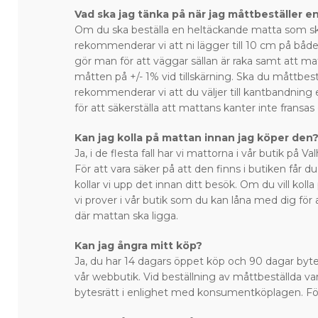
Vad ska jag tänka på när jag måttbeställer e
Om du ska beställa en heltäckande matta som sk
rekommenderar vi att ni lägger till 10 cm på bå
gör man för att väggar sällan är raka samt att ma
måtten på +/- 1% vid tillskärning. Ska du måttbest
rekommenderar vi att du väljer till kantbandning 
för att säkerställa att mattans kanter inte fransas
Kan jag kolla på mattan innan jag köper den
Ja, i de flesta fall har vi mattorna i vår butik på 
För att vara säker på att den finns i butiken får du
kollar vi upp det innan ditt besök. Om du vill kol
vi prover i vår butik som du kan låna med dig för 
där mattan ska ligga.
Kan jag ångra mitt köp?
Ja, du har 14 dagars öppet köp och 90 dagar bytes
vår webbutik. Vid beställning av måttbeställda var
bytesrätt i enlighet med konsumentköplagen. Fö