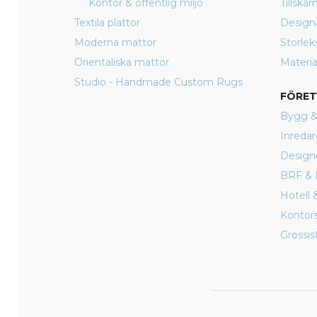
Kontor & offentlig miljö
Tillskä
Textila plattor
Design
Moderna mattor
Storlek
Orientaliska mattor
Materia
Studio - Handmade Custom Rugs
FÖRE
Bygg &
Inredar
Design
BRF & 
Hotell 
Kontor
Grossist