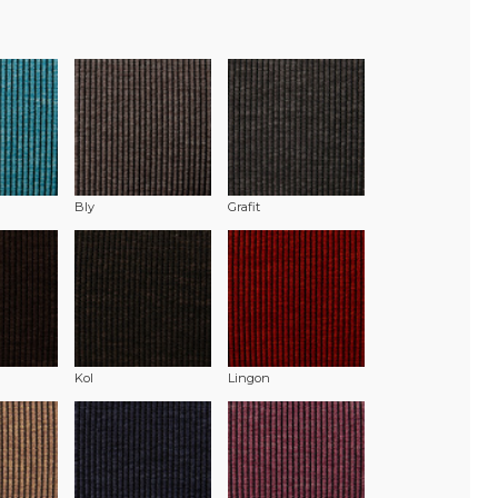
Bly
Grafit
Kol
Lingon