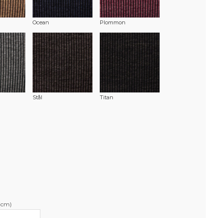
Ocean
Plommon
Stål
Titan
(cm)