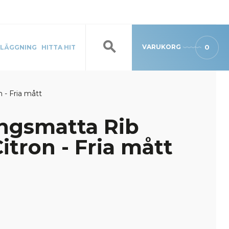
VARUKORG
0
LÄGGNING
HITTA HIT
 - Fria mått
ngsmatta Rib
itron - Fria mått