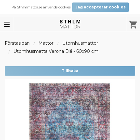
Jag accepterar cookies
På Sthlmmattor.se används cookies.
Förstasidan
Mattor
Utomhusmattor
Utomhusmatta Verona Blå - 60x90 cm
Tillbaka