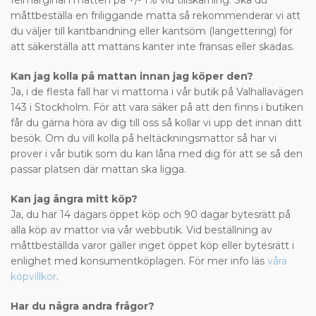
felmarginal i måtten på +/- 1% vid tillskärning. Ska du
måttbeställa en friliggande matta så rekommenderar vi att
du väljer till kantbandning eller kantsöm (langettering) för
att säkerställa att mattans kanter inte fransas eller skadas.
Kan jag kolla på mattan innan jag köper den?
Ja, i de flesta fall har vi mattorna i vår butik på Valhallavägen
143 i Stockholm. För att vara säker på att den finns i butiken
får du gärna höra av dig till oss så kollar vi upp det innan ditt
besök. Om du vill kolla på heltäckningsmattor så har vi
prover i vår butik som du kan låna med dig för att se så den
passar platsen där mattan ska ligga.
Kan jag ångra mitt köp?
Ja, du har 14 dagars öppet köp och 90 dagar bytesrätt på
alla köp av mattor via vår webbutik. Vid beställning av
måttbeställda varor gäller inget öppet köp eller bytesrätt i
enlighet med konsumentköplagen. För mer info läs
våra
köpvillkor
.
Har du några andra frågor?