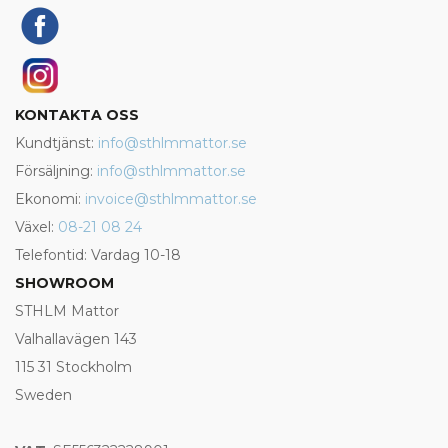
KONTAKTA OSS
Kundtjänst:
info@sthlmmattor.se
Försäljning:
info@sthlmmattor.se
Ekonomi:
invoice@sthlmmattor.se
Växel:
08-21 08 24
Telefontid: Vardag 10-18
SHOWROOM
STHLM Mattor
Valhallavägen 143
115 31 Stockholm
Sweden