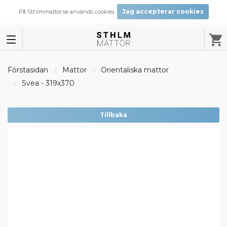
Jag accepterar cookies
På Sthlmmattor.se används cookies.
Förstasidan
Mattor
Orientaliska mattor
Svea - 319x370
Tillbaka