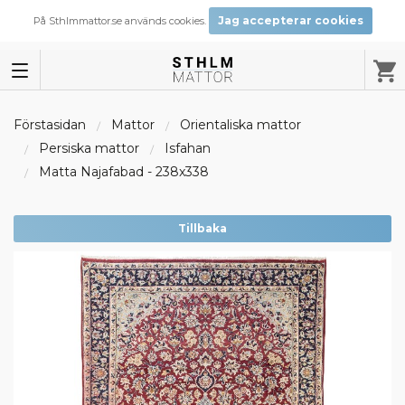
Jag accepterar cookies
På Sthlmmattor.se används cookies.
Förstasidan
Mattor
Orientaliska mattor
Persiska mattor
Isfahan
Matta Najafabad - 238x338
Tillbaka