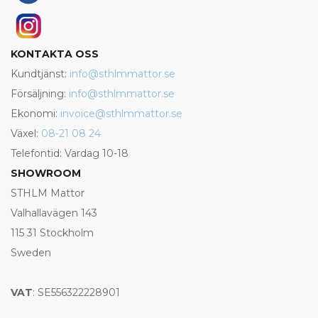
KONTAKTA OSS
Kundtjänst:
info@sthlmmattor.se
Försäljning:
info@sthlmmattor.se
Ekonomi:
invoice@sthlmmattor.se
Växel:
08-21 08 24
Telefontid: Vardag 10-18
SHOWROOM
STHLM Mattor
Valhallavägen 143
115 31 Stockholm
Sweden
VAT
: SE556322228901