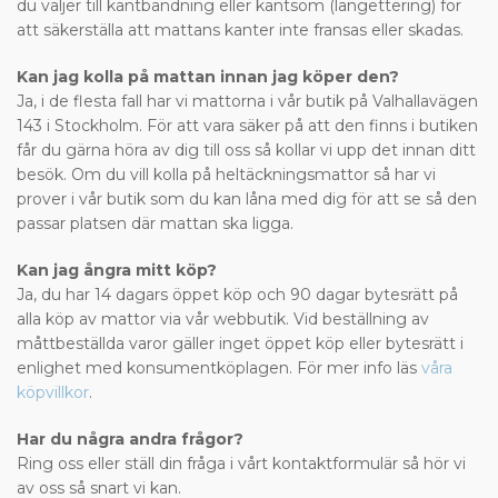
du väljer till kantbandning eller kantsöm (langettering) för
att säkerställa att mattans kanter inte fransas eller skadas.
Kan jag kolla på mattan innan jag köper den?
Ja, i de flesta fall har vi mattorna i vår butik på Valhallavägen
143 i Stockholm. För att vara säker på att den finns i butiken
får du gärna höra av dig till oss så kollar vi upp det innan ditt
besök. Om du vill kolla på heltäckningsmattor så har vi
prover i vår butik som du kan låna med dig för att se så den
passar platsen där mattan ska ligga.
Kan jag ångra mitt köp?
Ja, du har 14 dagars öppet köp och 90 dagar bytesrätt på
alla köp av mattor via vår webbutik. Vid beställning av
måttbeställda varor gäller inget öppet köp eller bytesrätt i
enlighet med konsumentköplagen. För mer info läs
våra
köpvillkor
.
Har du några andra frågor?
Ring oss eller ställ din fråga i vårt kontaktformulär så hör vi
av oss så snart vi kan.