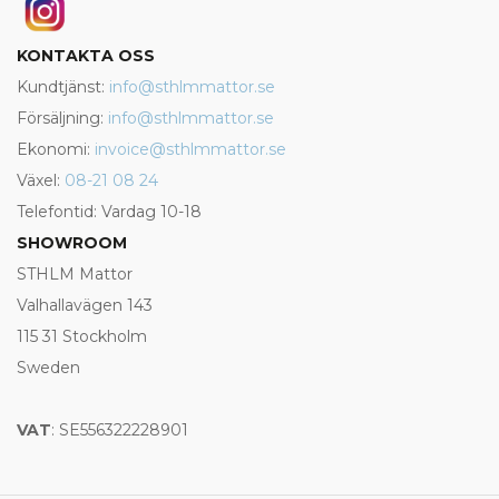
KONTAKTA OSS
Kundtjänst:
info@sthlmmattor.se
Försäljning:
info@sthlmmattor.se
Ekonomi:
invoice@sthlmmattor.se
Växel:
08-21 08 24
Telefontid: Vardag 10-18
SHOWROOM
STHLM Mattor
Valhallavägen 143
115 31 Stockholm
Sweden
VAT
: SE556322228901