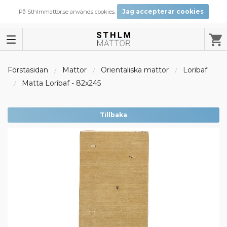
Jag accepterar cookies
På Sthlmmattor.se används cookies.
Förstasidan
Mattor
Orientaliska mattor
Loribaf
Matta Loribaf - 82x245
Tillbaka