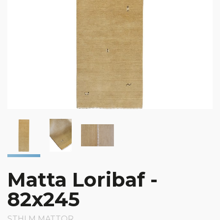
Matta Loribaf -
82x245
STHLM MATTOR