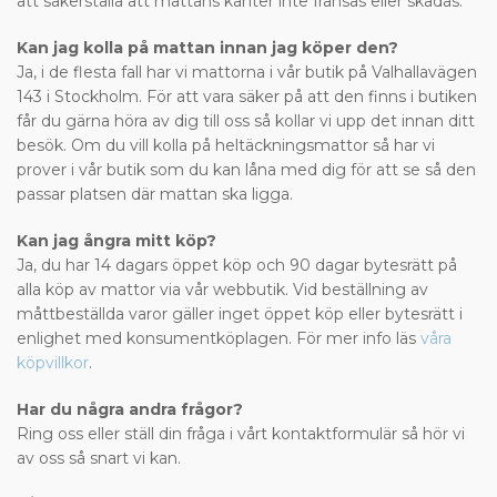
att säkerställa att mattans kanter inte fransas eller skadas.
Kan jag kolla på mattan innan jag köper den?
Ja, i de flesta fall har vi mattorna i vår butik på Valhallavägen
143 i Stockholm. För att vara säker på att den finns i butiken
får du gärna höra av dig till oss så kollar vi upp det innan ditt
besök. Om du vill kolla på heltäckningsmattor så har vi
prover i vår butik som du kan låna med dig för att se så den
passar platsen där mattan ska ligga.
Kan jag ångra mitt köp?
Ja, du har 14 dagars öppet köp och 90 dagar bytesrätt på
alla köp av mattor via vår webbutik. Vid beställning av
måttbeställda varor gäller inget öppet köp eller bytesrätt i
enlighet med konsumentköplagen. För mer info läs
våra
köpvillkor
.
Har du några andra frågor?
Ring oss eller ställ din fråga i vårt kontaktformulär så hör vi
av oss så snart vi kan.