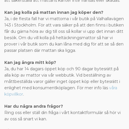
att säkerställa att mattans kanter inte fransas eller skadas.
Kan jag kolla på mattan innan jag köper den?
Ja, i de flesta fall har vi mattorna i vår butik på Valhallavägen
143 i Stockholm. För att vara säker på att den finns i butiken
får du gärna höra av dig till oss så kollar vi upp det innan ditt
besök. Om du vill kolla på heltäckningsmattor så har vi
prover i vår butik som du kan låna med dig för att se så den
passar platsen där mattan ska ligga.
Kan jag ångra mitt köp?
Ja, du har 14 dagars öppet köp och 90 dagar bytesrätt på
alla köp av mattor via vår webbutik. Vid beställning av
måttbeställda varor gäller inget öppet köp eller bytesrätt i
enlighet med konsumentköplagen. För mer info läs
våra
köpvillkor
.
Har du några andra frågor?
Ring oss eller ställ din fråga i vårt kontaktformulär så hör vi
av oss så snart vi kan.