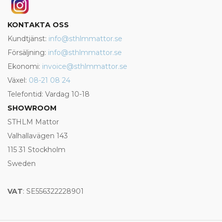
KONTAKTA OSS
Kundtjänst:
info@sthlmmattor.se
Försäljning:
info@sthlmmattor.se
Ekonomi:
invoice@sthlmmattor.se
Växel:
08-21 08 24
Telefontid: Vardag 10-18
SHOWROOM
STHLM Mattor
Valhallavägen 143
115 31 Stockholm
Sweden
VAT
: SE556322228901