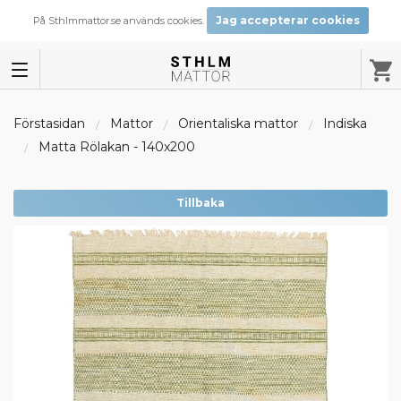
Jag accepterar cookies
På Sthlmmattor.se används cookies.
Förstasidan
Mattor
Orientaliska mattor
Indiska
Matta Rölakan - 140x200
Tillbaka