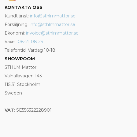
KONTAKTA OSS
Kundtjänst:
info@sthlmmattor.se
Försäljning:
info@sthlmmattor.se
Ekonomi:
invoice@sthlmmattor.se
Växel:
08-21 08 24
Telefontid: Vardag 10-18
SHOWROOM
STHLM Mattor
Valhallavägen 143
115 31 Stockholm
Sweden
VAT
: SE556322228901