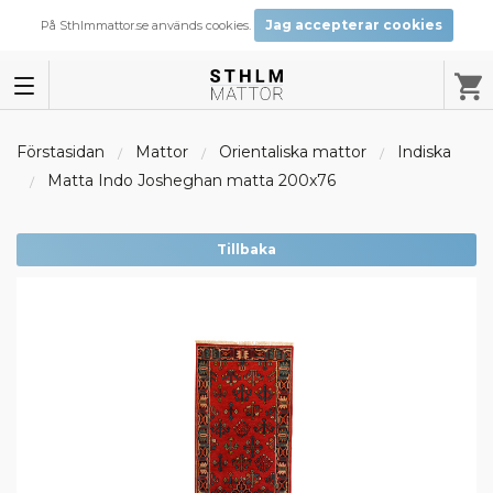
Jag accepterar cookies
På Sthlmmattor.se används cookies.
Förstasidan
Mattor
Orientaliska mattor
Indiska
Matta Indo Josheghan matta 200x76
Tillbaka