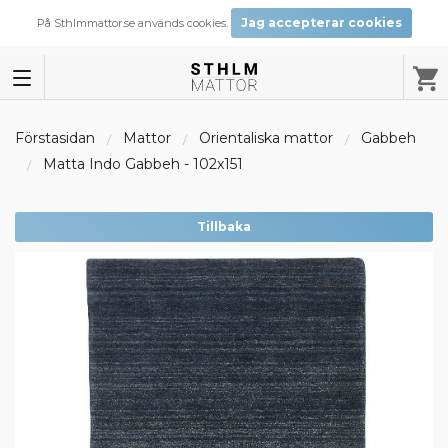
Jag accepterar cookies
På Sthlmmattor.se används cookies.
Förstasidan
Mattor
Orientaliska mattor
Gabbeh
Matta Indo Gabbeh - 102x151
Tillbaka