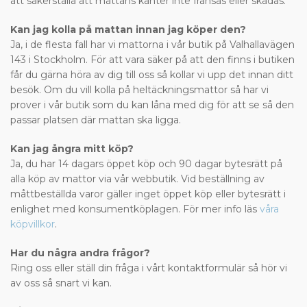
att säkerställa att mattans kanter inte fransas eller skadas.
Kan jag kolla på mattan innan jag köper den?
Ja, i de flesta fall har vi mattorna i vår butik på Valhallavägen
143 i Stockholm. För att vara säker på att den finns i butiken
får du gärna höra av dig till oss så kollar vi upp det innan ditt
besök. Om du vill kolla på heltäckningsmattor så har vi
prover i vår butik som du kan låna med dig för att se så den
passar platsen där mattan ska ligga.
Kan jag ångra mitt köp?
Ja, du har 14 dagars öppet köp och 90 dagar bytesrätt på
alla köp av mattor via vår webbutik. Vid beställning av
måttbeställda varor gäller inget öppet köp eller bytesrätt i
enlighet med konsumentköplagen. För mer info läs
våra
köpvillkor
.
Har du några andra frågor?
Ring oss eller ställ din fråga i vårt kontaktformulär så hör vi
av oss så snart vi kan.