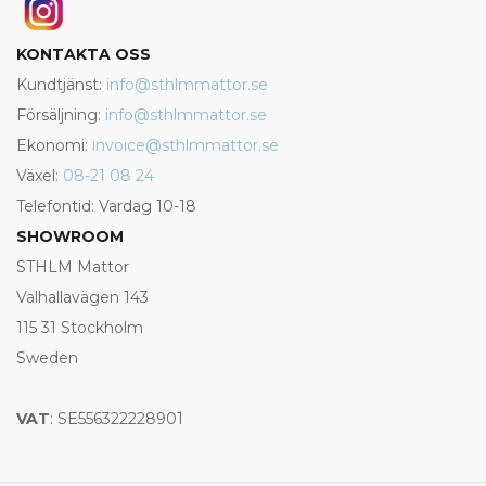
KONTAKTA OSS
Kundtjänst:
info@sthlmmattor.se
Försäljning:
info@sthlmmattor.se
Ekonomi:
invoice@sthlmmattor.se
Växel:
08-21 08 24
Telefontid: Vardag 10-18
SHOWROOM
STHLM Mattor
Valhallavägen 143
115 31 Stockholm
Sweden
VAT
: SE556322228901