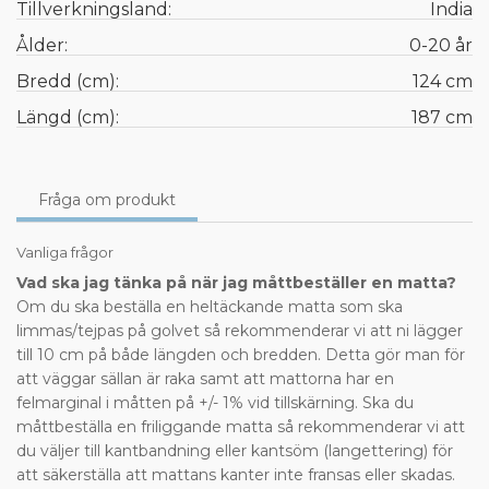
Tillverkningsland:
India
Ålder:
0-20 år
Bredd (cm):
124 cm
Längd (cm):
187 cm
Fråga om produkt
Vanliga frågor
Vad ska jag tänka på när jag måttbeställer en matta?
Om du ska beställa en heltäckande matta som ska
limmas/tejpas på golvet så rekommenderar vi att ni lägger
till 10 cm på både längden och bredden. Detta gör man för
att väggar sällan är raka samt att mattorna har en
felmarginal i måtten på +/- 1% vid tillskärning. Ska du
måttbeställa en friliggande matta så rekommenderar vi att
du väljer till kantbandning eller kantsöm (langettering) för
att säkerställa att mattans kanter inte fransas eller skadas.