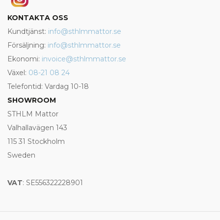
KONTAKTA OSS
Kundtjänst:
info@sthlmmattor.se
Försäljning:
info@sthlmmattor.se
Ekonomi:
invoice@sthlmmattor.se
Växel:
08-21 08 24
Telefontid: Vardag 10-18
SHOWROOM
STHLM Mattor
Valhallavägen 143
115 31 Stockholm
Sweden
VAT
: SE556322228901