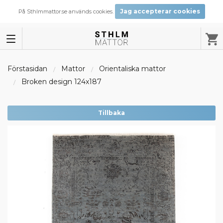
Jag accepterar cookies
På Sthlmmattor.se används cookies.
Förstasidan
Mattor
Orientaliska mattor
Broken design 124x187
Tillbaka