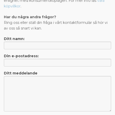
enlighet med konsumentköplagen. För mer info läs
våra
köpvillkor
.
Har du några andra frågor?
Ring oss eller ställ din fråga i vårt kontaktformulär så hör vi
av oss så snart vi kan.
Ditt namn:
Din e-postadress:
Ditt meddelande