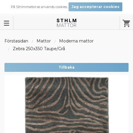
Jag accepterar cookies
På Sthlmmattor.se används cookies.
Förstasidan
Mattor
Moderna mattor
Zebra 250x350 Taupe/Grå
Tillbaka