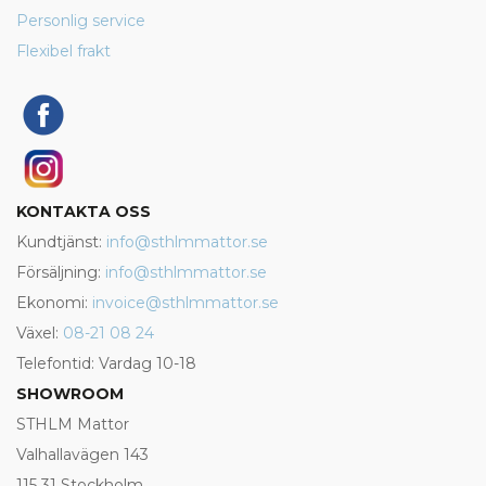
Personlig service
Flexibel frakt
KONTAKTA OSS
Kundtjänst:
info@sthlmmattor.se
Försäljning:
info@sthlmmattor.se
Ekonomi:
invoice@sthlmmattor.se
Växel:
08-21 08 24
Telefontid: Vardag 10-18
SHOWROOM
STHLM Mattor
Valhallavägen 143
115 31 Stockholm