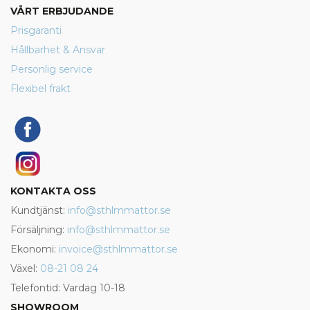
VÅRT ERBJUDANDE
Prisgaranti
Hållbarhet & Ansvar
Personlig service
Flexibel frakt
KONTAKTA OSS
Kundtjänst:
info@sthlmmattor.se
Försäljning:
info@sthlmmattor.se
Ekonomi:
invoice@sthlmmattor.se
Växel:
08-21 08 24
Telefontid: Vardag 10-18
SHOWROOM