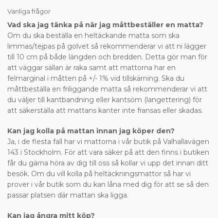
Vanliga frågor
Vad ska jag tänka på när jag måttbeställer en matta?
Om du ska beställa en heltäckande matta som ska
limmas/tejpas på golvet så rekommenderar vi att ni lägger
till 10 cm på både längden och bredden. Detta gör man för
att väggar sällan är raka samt att mattorna har en
felmarginal i måtten på +/- 1% vid tillskärning. Ska du
måttbeställa en friliggande matta så rekommenderar vi att
du väljer till kantbandning eller kantsöm (langettering) för
att säkerställa att mattans kanter inte fransas eller skadas.
Kan jag kolla på mattan innan jag köper den?
Ja, i de flesta fall har vi mattorna i vår butik på Valhallavägen
143 i Stockholm. För att vara säker på att den finns i butiken
får du gärna höra av dig till oss så kollar vi upp det innan ditt
besök. Om du vill kolla på heltäckningsmattor så har vi
prover i vår butik som du kan låna med dig för att se så den
passar platsen där mattan ska ligga.
Kan jag ångra mitt köp?