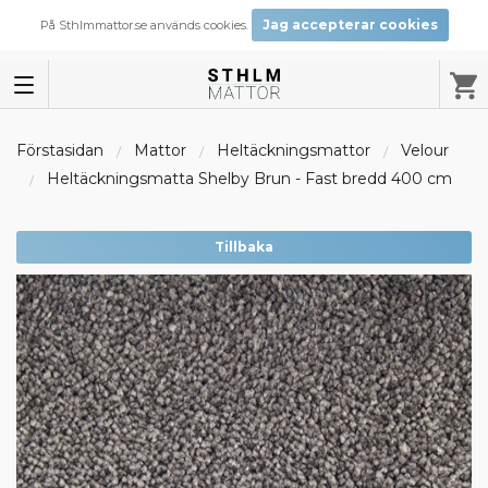
Jag accepterar cookies
På Sthlmmattor.se används cookies.
Förstasidan
Mattor
Heltäckningsmattor
Velour
Heltäckningsmatta Shelby Brun - Fast bredd 400 cm
Tillbaka