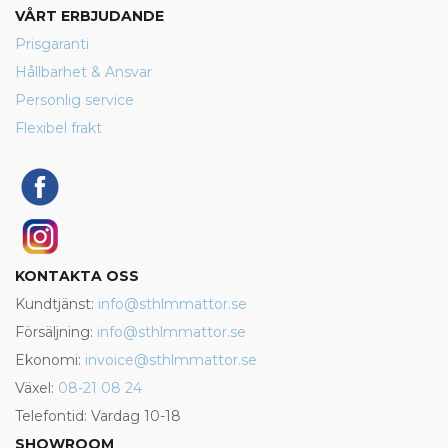
VÅRT ERBJUDANDE
Prisgaranti
Hållbarhet & Ansvar
Personlig service
Flexibel frakt
KONTAKTA OSS
Kundtjänst:
info@sthlmmattor.se
Försäljning:
info@sthlmmattor.se
Ekonomi:
invoice@sthlmmattor.se
Växel:
08-21 08 24
Telefontid: Vardag 10-18
SHOWROOM