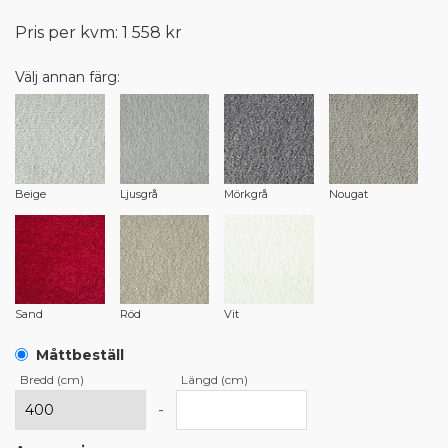
Pris per kvm: 1 558 kr
Välj annan färg:
Beige
Ljusgrå
Mörkgrå
Nougat
Sand
Röd
Vit
Måttbeställ
Bredd (cm)
Längd (cm)
-