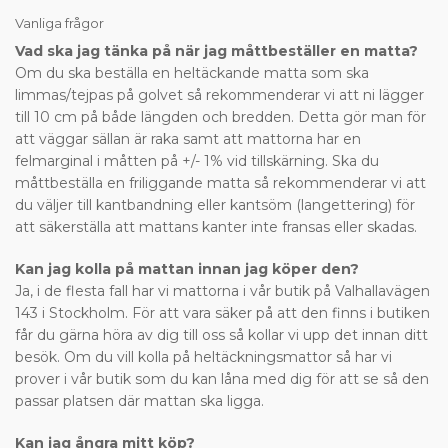
Vanliga frågor
Vad ska jag tänka på när jag måttbeställer en matta?
Om du ska beställa en heltäckande matta som ska
limmas/tejpas på golvet så rekommenderar vi att ni lägger
till 10 cm på både längden och bredden. Detta gör man för
att väggar sällan är raka samt att mattorna har en
felmarginal i måtten på +/- 1% vid tillskärning. Ska du
måttbeställa en friliggande matta så rekommenderar vi att
du väljer till kantbandning eller kantsöm (langettering) för
att säkerställa att mattans kanter inte fransas eller skadas.
Kan jag kolla på mattan innan jag köper den?
Ja, i de flesta fall har vi mattorna i vår butik på Valhallavägen
143 i Stockholm. För att vara säker på att den finns i butiken
får du gärna höra av dig till oss så kollar vi upp det innan ditt
besök. Om du vill kolla på heltäckningsmattor så har vi
prover i vår butik som du kan låna med dig för att se så den
passar platsen där mattan ska ligga.
Kan jag ångra mitt köp?