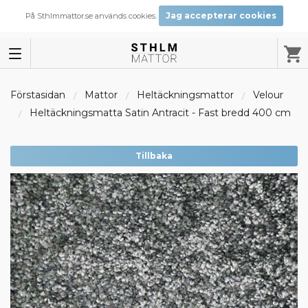
Jag accepterar cookies
På Sthlmmattor.se används cookies.
Förstasidan
Mattor
Heltäckningsmattor
Velour
Heltäckningsmatta Satin Antracit - Fast bredd 400 cm
Tillbaka