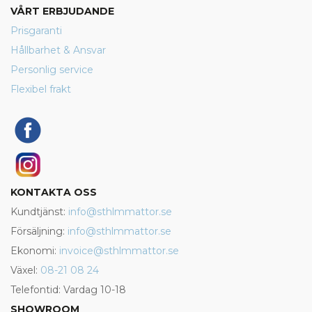
VÅRT ERBJUDANDE
Prisgaranti
Hållbarhet & Ansvar
Personlig service
Flexibel frakt
KONTAKTA OSS
Kundtjänst:
info@sthlmmattor.se
Försäljning:
info@sthlmmattor.se
Ekonomi:
invoice@sthlmmattor.se
Växel:
08-21 08 24
Telefontid: Vardag 10-18
SHOWROOM