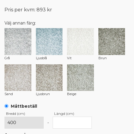
Pris per kvm: 893 kr
Välj annan färg:
Grå
Ljusblå
Vit
Brun
Sand
Ljusbrun
Beige
Måttbeställ
Bredd (cm)
Längd (cm)
-