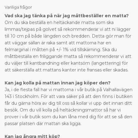
Vanliga frågor
Vad ska jag tänka på när jag måttbeställer en matta?
Om du ska beställa en heltäckande matta som ska
limmas/tejpas på golvet så rekommenderar vi att ni lägger
till 10 cm på både längden och bredden. Detta gör man för
att väggar sällan är raka samt att mattorna har en
felmarginal i måtten på +/- 1% vid tillskärning. Ska du
måttbeställa en friliggande matta så rekommenderar vi att
du väljer till kantbandning eller kantsöm (langettering) för
att säkerställa att mattans kanter inte fransas eller skadas.
Kan jag kolla på mattan innan jag köper den?
Ja, i de flesta fall har vi mattorna i vår butik på Valhallavägen
143 i Stockholm. För att vara säker på att den finns i butiken
får du gärna höra av dig till oss så kollar vi upp det innan ditt
besök. Om du vill kolla på heltäckningsmattor så har vi
prover i vår butik som du kan låna med dig för att se så den
passar platsen där mattan ska ligga.
Kan jag ångra mitt köp?