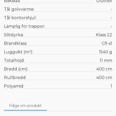
Baksida:
Duotex
Tål golvvärme:
-
Tål kontorshjul:
-
Lämplig för trappor:
-
Slitstyrka:
Klass 22
Brandklass:
Cfl-s1
Luggvikt (m²):
1540 g
Totalhöjd:
11 mm
Bredd (cm):
400 cm
Rullbredd:
400 cm
Polyamid:
1
Fråga om produkt