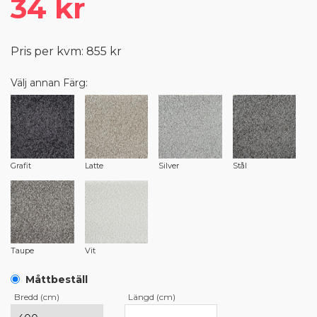
34 kr
Pris per kvm: 855 kr
Välj annan Färg:
Grafit
Latte
Silver
Stål
Taupe
Vit
Måttbeställ
Bredd (cm)
Längd (cm)