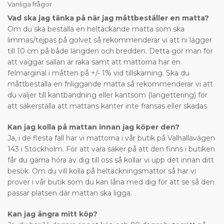
Vanliga frågor
Vad ska jag tänka på när jag måttbeställer en matta?
Om du ska beställa en heltäckande matta som ska
limmas/tejpas på golvet så rekommenderar vi att ni lägger
till 10 cm på både längden och bredden. Detta gör man för
att väggar sällan är raka samt att mattorna har en
felmarginal i måtten på +/- 1% vid tillskärning. Ska du
måttbeställa en friliggande matta så rekommenderar vi att
du väljer till kantbandning eller kantsöm (langettering) för
att säkerställa att mattans kanter inte fransas eller skadas.
Kan jag kolla på mattan innan jag köper den?
Ja, i de flesta fall har vi mattorna i vår butik på Valhallavägen
143 i Stockholm. För att vara säker på att den finns i butiken
får du gärna höra av dig till oss så kollar vi upp det innan ditt
besök. Om du vill kolla på heltäckningsmattor så har vi
prover i vår butik som du kan låna med dig för att se så den
passar platsen där mattan ska ligga.
Kan jag ångra mitt köp?