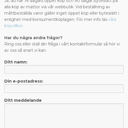
Ja, du har 14 dagars öppet köp och 90 dagar bytesrätt på
alla köp av mattor via vår webbutik. Vid beställning av
måttbeställda varor gäller inget öppet köp eller bytesrätt i
enlighet med konsumentköplagen. För mer info läs
våra
köpvillkor
.
Har du några andra frågor?
Ring oss eller ställ din fråga i vårt kontaktformulär så hör vi
av oss så snart vi kan.
Ditt namn:
Din e-postadress:
Ditt meddelande