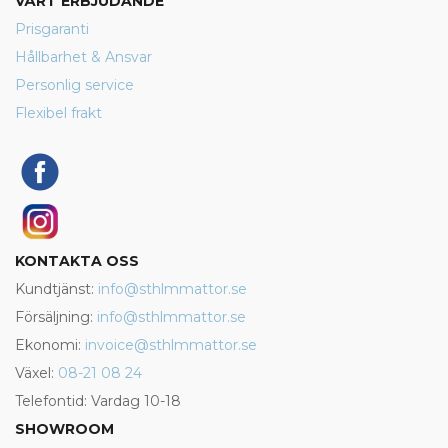
VÅRT ERBJUDANDE
Prisgaranti
Hållbarhet & Ansvar
Personlig service
Flexibel frakt
KONTAKTA OSS
Kundtjänst:
info@sthlmmattor.se
Försäljning:
info@sthlmmattor.se
Ekonomi:
invoice@sthlmmattor.se
Växel:
08-21 08 24
Telefontid: Vardag 10-18
SHOWROOM