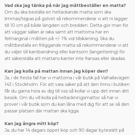
Vad ska jag tänka på när jag måttbeställer en matta?
Om du ska beställa en heltäckande matta som ska
limmas/tejpas på golvet så rekommenderar vi att ni lägger
till 10 cm på både längden och bredden. Detta gör man för
att väggar sällan är raka samt att mattorna har en
felmarginal i måtten på +/- 1% vid tillskärning. Ska du
måttbeställa en friliggande matta så rekommenderar vi att
du väljer till kantbandning eller kantsöm (langettering) för
att säkerställa att mattans kanter inte fransas eller skadas.
Kan jag kolla på mattan innan jag köper den?
Ja, i de flesta fall har vi mattorna i vår butik på Valhallavägen
143 i Stockholm. För att vara säker på att den finns i butiken
får du gärna höra av dig till oss så kollar vi upp det innan ditt
besök. Om du vill kolla på heltäckningsmattor så har vi
prover i vår butik som du kan låna med dig för att se så den
passar platsen där mattan ska ligga.
Kan jag ångra mitt köp?
Ja, du har 14 dagars öppet köp och 90 dagar bytesrätt på