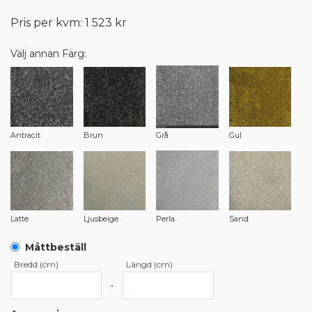
Pris per kvm: 1 523 kr
Välj annan Färg:
Antracit
Brun
Grå
Gul
Latte
Ljusbeige
Perla
Sand
Måttbeställ
Bredd (cm)
Längd (cm)
-