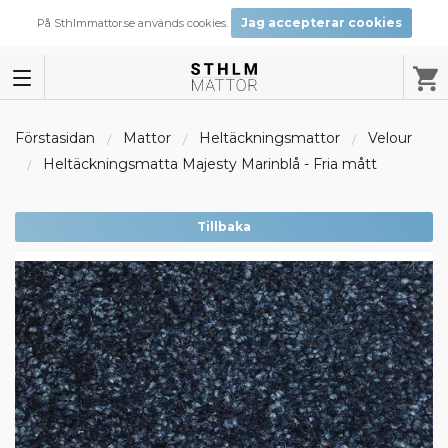
Jag accepterar cookies
På Sthlmmattor.se används cookies.
Förstasidan
Mattor
Heltäckningsmattor
Velour
Heltäckningsmatta Majesty Marinblå - Fria mått
Tillbaka