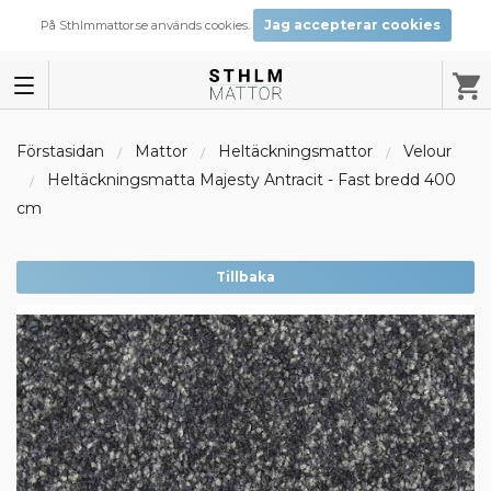
Jag accepterar cookies
På Sthlmmattor.se används cookies.
Förstasidan
Mattor
Heltäckningsmattor
Velour
Heltäckningsmatta Majesty Antracit - Fast bredd 400
cm
Tillbaka