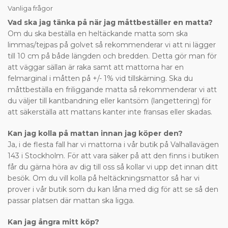
Vanliga frågor
Vad ska jag tänka på när jag måttbeställer en matta?
Om du ska beställa en heltäckande matta som ska
limmas/tejpas på golvet så rekommenderar vi att ni lägger
till 10 cm på både längden och bredden. Detta gör man för
att väggar sällan är raka samt att mattorna har en
felmarginal i måtten på +/- 1% vid tillskärning. Ska du
måttbeställa en friliggande matta så rekommenderar vi att
du väljer till kantbandning eller kantsöm (langettering) för
att säkerställa att mattans kanter inte fransas eller skadas.
Kan jag kolla på mattan innan jag köper den?
Ja, i de flesta fall har vi mattorna i vår butik på Valhallavägen
143 i Stockholm. För att vara säker på att den finns i butiken
får du gärna höra av dig till oss så kollar vi upp det innan ditt
besök. Om du vill kolla på heltäckningsmattor så har vi
prover i vår butik som du kan låna med dig för att se så den
passar platsen där mattan ska ligga.
Kan jag ångra mitt köp?