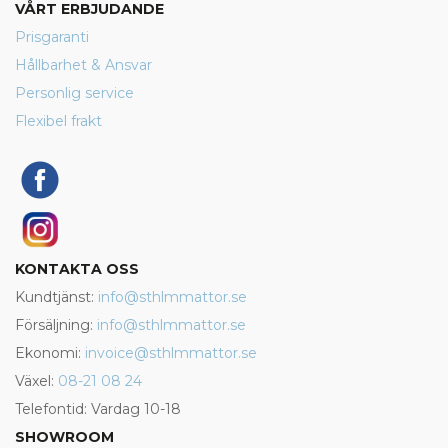
VÅRT ERBJUDANDE
Prisgaranti
Hållbarhet & Ansvar
Personlig service
Flexibel frakt
KONTAKTA OSS
Kundtjänst:
info@sthlmmattor.se
Försäljning:
info@sthlmmattor.se
Ekonomi:
invoice@sthlmmattor.se
Växel:
08-21 08 24
Telefontid: Vardag 10-18
SHOWROOM