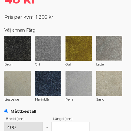
Pris per kvm: 1 205 kr
Välj annan Färg:
Brun
Grå
Gul
Latte
Ljusbeige
Marinblå
Perla
Sand
Måttbeställ
Bredd (cm)
Längd (cm)
-