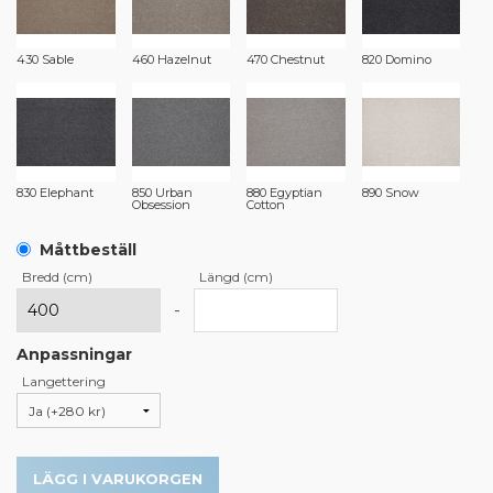
430 Sable
460 Hazelnut
470 Chestnut
820 Domino
830 Elephant
850 Urban
880 Egyptian
890 Snow
Obsession
Cotton
Måttbeställ
Bredd (cm)
Längd (cm)
-
Anpassningar
Langettering
LÄGG I VARUKORGEN