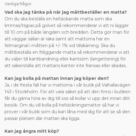
Vanliga frågor
Vad ska jag tänka på när jag måttbeställer en matta?
Om du ska beställa en heltäckande matta som ska
limmas/tejpas på golvet så rekommenderar vi att ni lägger
till 10 cm på både längden och bredden. Detta gör man för
att väggar sällan är raka samt att mattorna har en
felmarginal i måtten på +/- 1% vid tillskärning. Ska du
måttbeställa en friliggande matta så rekommenderar vi att
du väljer till kantbandning eller kantsöm (langettering) för
att säkerställa att mattans kanter inte fransas eller skadas.
Kan jag kolla på mattan innan jag köper den?
Ja, i de flesta fall har vi mattorna i vår butik på Valhallavägen
143 i Stockholm. För att vara säker på att den finns i butiken
får du gärna höra av dig till oss så kollar vi upp det innan ditt
besök. Om du vill kolla på heltäckningsmattor så har vi
prover i vår butik som du kan låna med dig för att se så den
passar platsen där mattan ska ligga.
Kan jag ångra mitt köp?