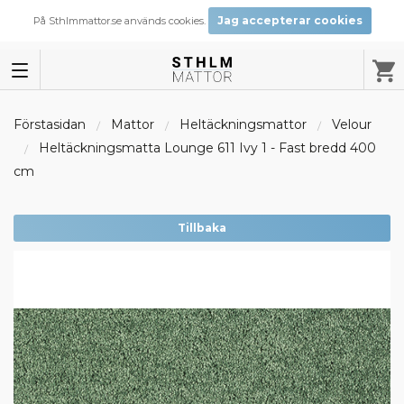
Jag accepterar cookies
På Sthlmmattor.se används cookies.
Förstasidan
Mattor
Heltäckningsmattor
Velour
Heltäckningsmatta Lounge 611 Ivy 1 - Fast bredd 400
cm
Tillbaka