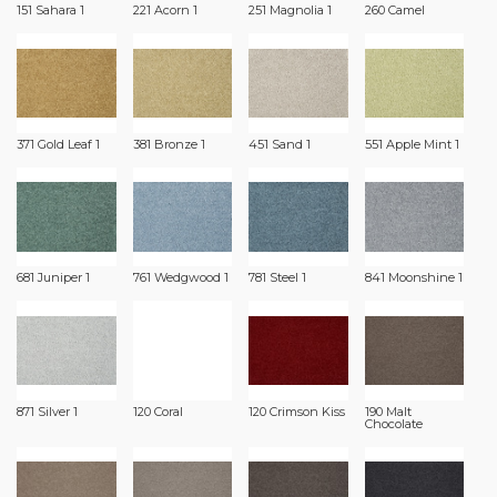
151 Sahara 1
221 Acorn 1
251 Magnolia 1
260 Camel
371 Gold Leaf 1
381 Bronze 1
451 Sand 1
551 Apple Mint 1
681 Juniper 1
761 Wedgwood 1
781 Steel 1
841 Moonshine 1
871 Silver 1
120 Coral
120 Crimson Kiss
190 Malt
Chocolate