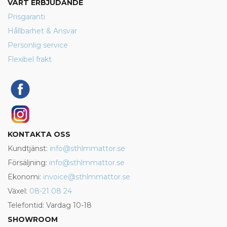
VÅRT ERBJUDANDE
Prisgaranti
Hållbarhet & Ansvar
Personlig service
Flexibel frakt
KONTAKTA OSS
Kundtjänst:
info@sthlmmattor.se
Försäljning:
info@sthlmmattor.se
Ekonomi:
invoice@sthlmmattor.se
Växel:
08-21 08 24
Telefontid: Vardag 10-18
SHOWROOM