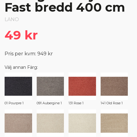
Fast bredd 400 cm
LANO
49 kr
Pris per kvm: 949 kr
Välj annan Färg:
01 Pourpre 1
091 Aubergine 1
131 Rose 1
141 Old Rose 1