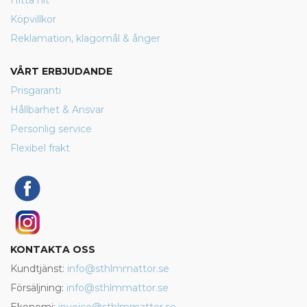
Hitta hit
Köpvillkor
Reklamation, klagomål & ånger
VÅRT ERBJUDANDE
Prisgaranti
Hållbarhet & Ansvar
Personlig service
Flexibel frakt
KONTAKTA OSS
Kundtjänst:
info@sthlmmattor.se
Försäljning:
info@sthlmmattor.se