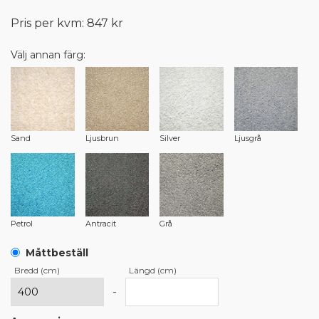
Pris per kvm: 847 kr
Välj annan färg:
Sand
Ljusbrun
Silver
Ljusgrå
Petrol
Antracit
Grå
Måttbeställ
Bredd (cm)
Längd (cm)
-