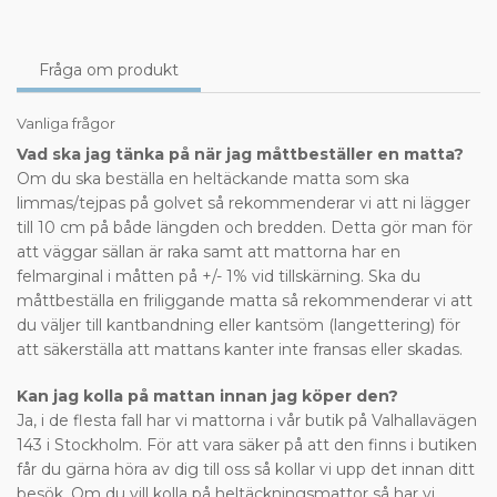
Fråga om produkt
Vanliga frågor
Vad ska jag tänka på när jag måttbeställer en matta?
Om du ska beställa en heltäckande matta som ska
limmas/tejpas på golvet så rekommenderar vi att ni lägger
till 10 cm på både längden och bredden. Detta gör man för
att väggar sällan är raka samt att mattorna har en
felmarginal i måtten på +/- 1% vid tillskärning. Ska du
måttbeställa en friliggande matta så rekommenderar vi att
du väljer till kantbandning eller kantsöm (langettering) för
att säkerställa att mattans kanter inte fransas eller skadas.
Kan jag kolla på mattan innan jag köper den?
Ja, i de flesta fall har vi mattorna i vår butik på Valhallavägen
143 i Stockholm. För att vara säker på att den finns i butiken
får du gärna höra av dig till oss så kollar vi upp det innan ditt
besök. Om du vill kolla på heltäckningsmattor så har vi