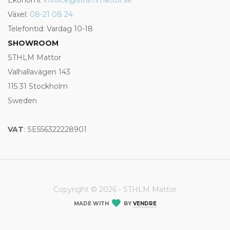
Ekonomi:
invoice@sthlmmattor.se
Växel:
08-21 08 24
Telefontid: Vardag 10-18
SHOWROOM
STHLM Mattor
Valhallavägen 143
115 31 Stockholm
Sweden
VAT
: SE556322228901
Copyright © 2026 - STHLM Mattor
MADE WITH
BY
VENDRE