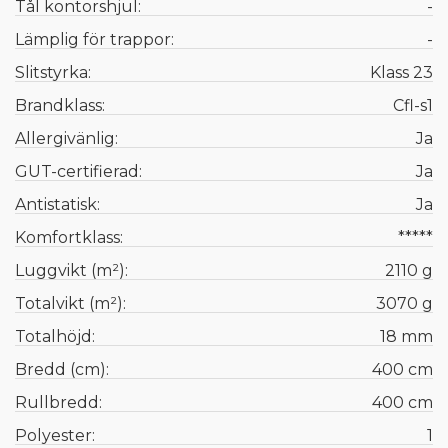
Tål kontorshjul:
-
Lämplig för trappor:
-
Slitstyrka:
Klass 23
Brandklass:
Cfl-s1
Allergivänlig:
Ja
GUT-certifierad:
Ja
Antistatisk:
Ja
Komfortklass:
*****
Luggvikt (m²):
2110 g
Totalvikt (m²):
3070 g
Totalhöjd:
18 mm
Bredd (cm):
400 cm
Rullbredd:
400 cm
Polyester:
1