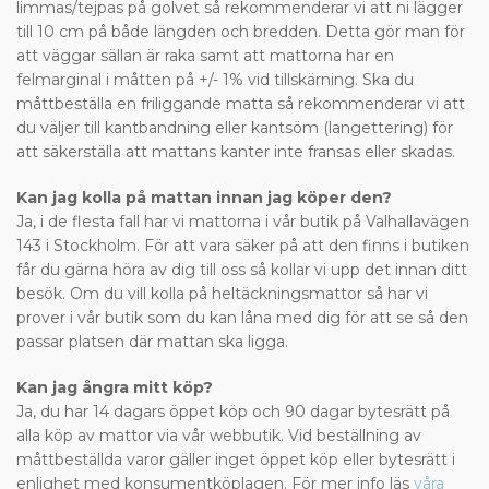
limmas/tejpas på golvet så rekommenderar vi att ni lägger
till 10 cm på både längden och bredden. Detta gör man för
att väggar sällan är raka samt att mattorna har en
felmarginal i måtten på +/- 1% vid tillskärning. Ska du
måttbeställa en friliggande matta så rekommenderar vi att
du väljer till kantbandning eller kantsöm (langettering) för
att säkerställa att mattans kanter inte fransas eller skadas.
Kan jag kolla på mattan innan jag köper den?
Ja, i de flesta fall har vi mattorna i vår butik på Valhallavägen
143 i Stockholm. För att vara säker på att den finns i butiken
får du gärna höra av dig till oss så kollar vi upp det innan ditt
besök. Om du vill kolla på heltäckningsmattor så har vi
prover i vår butik som du kan låna med dig för att se så den
passar platsen där mattan ska ligga.
Kan jag ångra mitt köp?
Ja, du har 14 dagars öppet köp och 90 dagar bytesrätt på
alla köp av mattor via vår webbutik. Vid beställning av
måttbeställda varor gäller inget öppet köp eller bytesrätt i
enlighet med konsumentköplagen. För mer info läs
våra