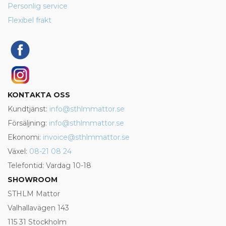
Personlig service
Flexibel frakt
KONTAKTA OSS
Kundtjänst:
info@sthlmmattor.se
Försäljning:
info@sthlmmattor.se
Ekonomi:
invoice@sthlmmattor.se
Växel:
08-21 08 24
Telefontid: Vardag 10-18
SHOWROOM
STHLM Mattor
Valhallavägen 143
115 31 Stockholm