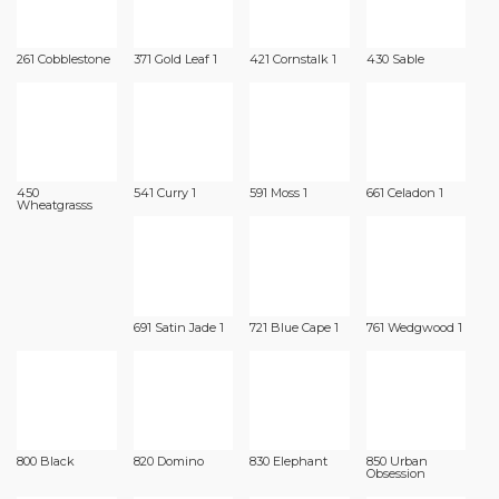
261 Cobblestone
371 Gold Leaf 1
421 Cornstalk 1
430 Sable
450
541 Curry 1
591 Moss 1
661 Celadon 1
Wheatgrasss
691 Satin Jade 1
721 Blue Cape 1
761 Wedgwood 1
800 Black
820 Domino
830 Elephant
850 Urban
Obsession