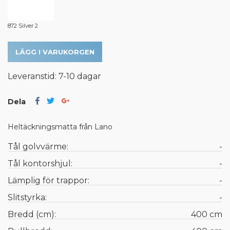
872 Silver 2
LÄGG I VARUKORGEN
Leveranstid: 7-10 dagar
Dela
Heltäckningsmatta från Lano
Tål golvvärme:
-
Tål kontorshjul:
-
Lämplig för trappor:
-
Slitstyrka:
-
Bredd (cm):
400 cm