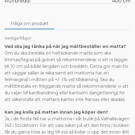
Rullbredd:
400 cm
Fråga om produkt
Vanliga frågor
Vad ska jag tänka på när jag måttbeställer en matta?
Om du ska beställa en heltäckande matta som ska
limmas/tejpas på golvet så rekommenderar vi att ni lägger
till 10 cm på både längden och bredden. Detta gör man för
att väggar sällan är raka samt att mattorna har en
felmarginal i måtten på +/- 1% vid tillskärning. Ska du
måttbeställa en friliggande matta så rekommenderar vi att
du väljer till kantbandning eller kantsöm (langettering) för
att säkerställa att mattans kanter inte fransas eller skadas.
Kan jag kolla på mattan innan jag köper den?
Ja, i de flesta fall har vi mattorna i vår butik på Valhallavägen
143 i Stockholm. För att vara säker på att den finns i butiken
får du gärna höra av dig till oss så kollar vi upp det innan ditt