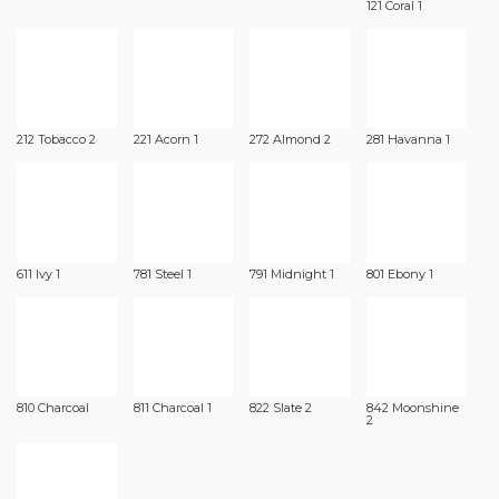
121 Coral 1
212 Tobacco 2
221 Acorn 1
272 Almond 2
281 Havanna 1
611 Ivy 1
781 Steel 1
791 Midnight 1
801 Ebony 1
810 Charcoal
811 Charcoal 1
822 Slate 2
842 Moonshine
2