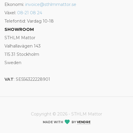
Ekonomi:
invoice@sthlmmattor.se
Växel:
08-21 08 24
Telefontid: Vardag 10-18
SHOWROOM
STHLM Mattor
Valhallavägen 143
115 31 Stockholm
Sweden
VAT
: SE556322228901
Copyright © 2026 - STHLM Mattor
MADE WITH
BY
VENDRE