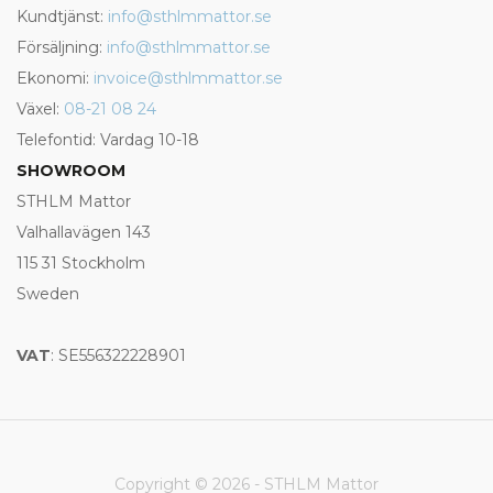
Kundtjänst:
info@sthlmmattor.se
Försäljning:
info@sthlmmattor.se
Ekonomi:
invoice@sthlmmattor.se
Växel:
08-21 08 24
Telefontid: Vardag 10-18
SHOWROOM
STHLM Mattor
Valhallavägen 143
115 31 Stockholm
Sweden
VAT
: SE556322228901
Copyright © 2026 - STHLM Mattor