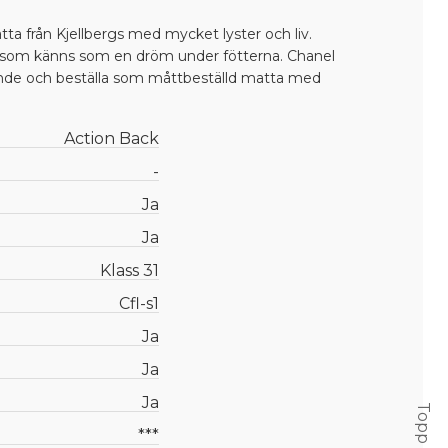
ta från Kjellbergs med mycket lyster och liv.
 som känns som en dröm under fötterna. Chanel
ande och beställa som måttbeställd matta med
Action Back
-
Ja
Ja
Klass 31
Cfl-s1
Ja
Ja
Ja
Topp
***