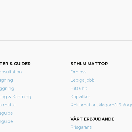
TER & GUIDER
STHLM MATTOR
nsultation
Om oss
ggning
Lediga jobb
äggning
Hitta hit
rning & Kantning
Köpvillkor
a matta
Reklamation, klagomål & ång
sguide
VÅRT ERBJUDANDE
lguide
Prisgaranti