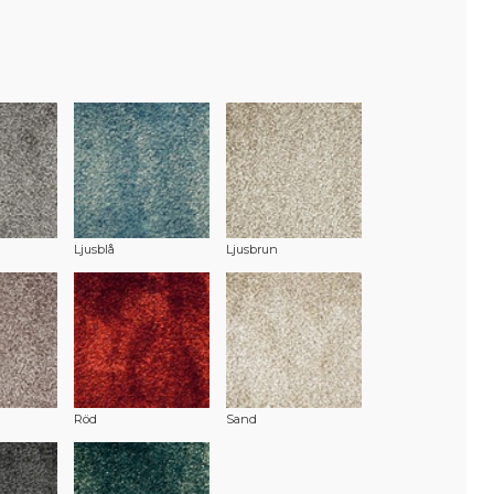
Ljusblå
Ljusbrun
Röd
Sand