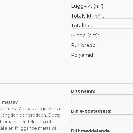
Luggvikt (m²):
Totalvikt (m²):
Totalhöjd:
Bredd (cm):
Rullbredd:
Polyamid:
Ditt namn:
n matta?
a limmas/tejpas på golvet så
Din e-postadress:
de längden och bredden. Detta
ttorna har en felmarginal i
älla en friliggande matta så
Ditt meddelande