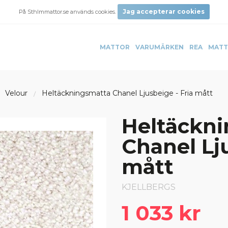
Jag accepterar cookies
På Sthlmmattor.se används cookies.
MATTOR
VARUMÄRKEN
REA
MATT
Velour
Heltäckningsmatta Chanel Ljusbeige - Fria mått
Heltäckn
Chanel Lju
mått
KJELLBERGS
1 033 kr