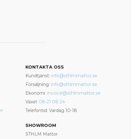
KONTAKTA OSS
Kundtjänst:
info@sthlmmattor.se
Försäljning:
info@sthlmmattor.se
Ekonomi:
invoice@sthlmmattor.se
Växel:
08-21 08 24
er
Telefontid: Vardag 10-18
SHOWROOM
STHLM Mattor