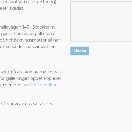
eller kantsöm (langettering)
 eller skadas.
?
Valhallavägen 143 i Stockholm.
 gärna höra av dig till oss så
la på heltäckningsmattor så har
att se så den passar platsen
Skicka
rätt på alla köp av mattor via
or gäller inget öppet köp eller
r mer info läs
våra köpvillkor
.
 så hör vi av oss så snart vi