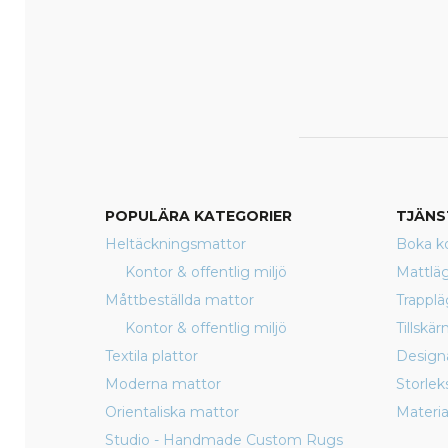
POPULÄRA KATEGORIER
TJÄNS
Heltäckningsmattor
Boka ko
Kontor & offentlig miljö
Mattlä
Måttbeställda mattor
Trappl
Kontor & offentlig miljö
Tillskä
Textila plattor
Design
Moderna mattor
Storlek
Orientaliska mattor
Materia
Studio - Handmade Custom Rugs