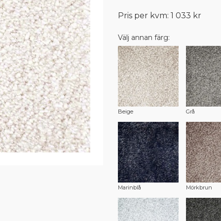
Pris per kvm: 1 033 kr
Välj annan färg:
Beige
Grå
Marinblå
Mörkbrun