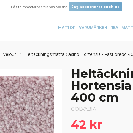
Jag accepterar cookies
På Sthlmmattor.se används cookies.
MATTOR
VARUMÄRKEN
REA
MATT
Velour
Heltäckningsmatta Casino Hortensia - Fast bredd 
Heltäckni
Hortensia
400 cm
GOLVABIA
42 kr