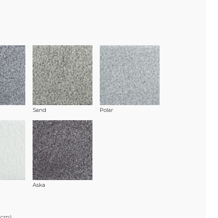
Sand
Polar
Aska
(cm)