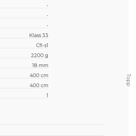
-
-
-
Klass 33
Cfl-s1
2200 g
18 mm
400 cm
Topp
400 cm
1