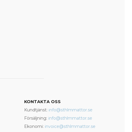
KONTAKTA OSS
Kundtjänst:
info@sthlmmattor.se
Försäljning:
info@sthlmmattor.se
Ekonomi:
invoice@sthlmmattor.se