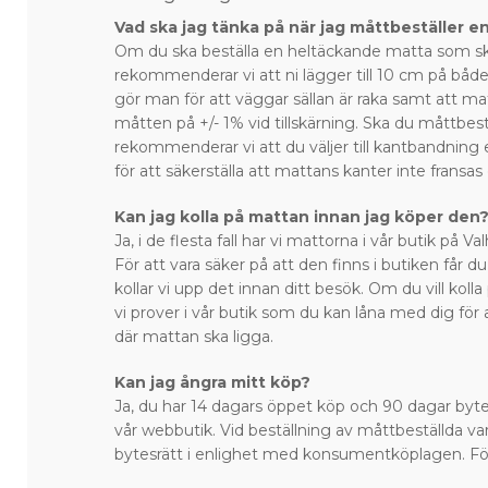
Vad ska jag tänka på när jag måttbeställer e
Om du ska beställa en heltäckande matta som sk
rekommenderar vi att ni lägger till 10 cm på bå
gör man för att väggar sällan är raka samt att ma
måtten på +/- 1% vid tillskärning. Ska du måttbest
rekommenderar vi att du väljer till kantbandning 
för att säkerställa att mattans kanter inte fransas
Kan jag kolla på mattan innan jag köper den
Ja, i de flesta fall har vi mattorna i vår butik på 
För att vara säker på att den finns i butiken får du
kollar vi upp det innan ditt besök. Om du vill kol
vi prover i vår butik som du kan låna med dig för 
där mattan ska ligga.
Kan jag ångra mitt köp?
Ja, du har 14 dagars öppet köp och 90 dagar bytes
vår webbutik. Vid beställning av måttbeställda var
bytesrätt i enlighet med konsumentköplagen. Fö