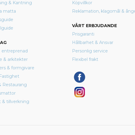
rning & Kantning
Köpvillkor
a matta
Reklamation, klagomål & ång
sguide
VÅRT ERBJUDANDE
lguide
Prisgaranti
TAG
Hållbarhet & Ansvar
 entreprenad
Personlig service
e & arkitekter
Flexibel frakt
ers & formgivare
Fastighet
& Restaurang
smattor
 & tillverkning