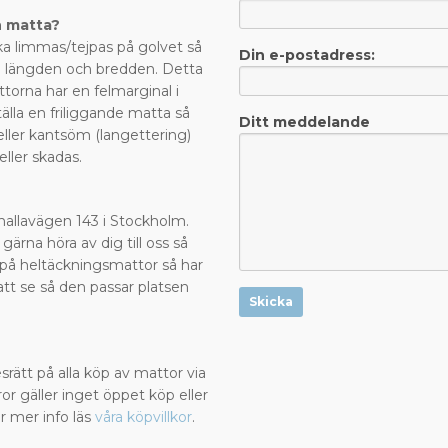
n matta?
a limmas/tejpas på golvet så
Din e-postadress:
de längden och bredden. Detta
ttorna har en felmarginal i
älla en friliggande matta så
Ditt meddelande
eller kantsöm (langettering)
 eller skadas.
?
Valhallavägen 143 i Stockholm.
 gärna höra av dig till oss så
la på heltäckningsmattor så har
att se så den passar platsen
Skicka
rätt på alla köp av mattor via
or gäller inget öppet köp eller
r mer info läs
våra köpvillkor
.