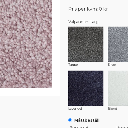
Pris per kvm: 0 kr
Välj annan Färg:
Taupe
Silver
Lavendel
Blond
Måttbeställ
Bredd (cm)
Längd 