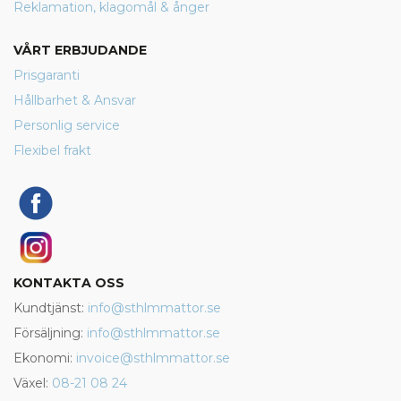
Reklamation, klagomål & ånger
VÅRT ERBJUDANDE
Prisgaranti
Hållbarhet & Ansvar
Personlig service
Flexibel frakt
KONTAKTA OSS
Kundtjänst:
info@sthlmmattor.se
Försäljning:
info@sthlmmattor.se
Ekonomi:
invoice@sthlmmattor.se
Växel:
08-21 08 24