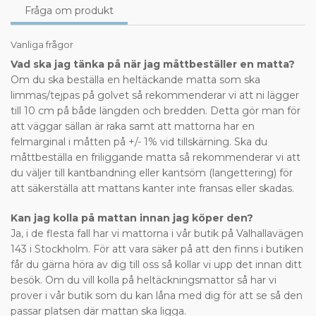
Fråga om produkt
Vanliga frågor
Vad ska jag tänka på när jag måttbeställer en matta?
Om du ska beställa en heltäckande matta som ska
limmas/tejpas på golvet så rekommenderar vi att ni lägger
till 10 cm på både längden och bredden. Detta gör man för
att väggar sällan är raka samt att mattorna har en
felmarginal i måtten på +/- 1% vid tillskärning. Ska du
måttbeställa en friliggande matta så rekommenderar vi att
du väljer till kantbandning eller kantsöm (langettering) för
att säkerställa att mattans kanter inte fransas eller skadas.
Kan jag kolla på mattan innan jag köper den?
Ja, i de flesta fall har vi mattorna i vår butik på Valhallavägen
143 i Stockholm. För att vara säker på att den finns i butiken
får du gärna höra av dig till oss så kollar vi upp det innan ditt
besök. Om du vill kolla på heltäckningsmattor så har vi
prover i vår butik som du kan låna med dig för att se så den
passar platsen där mattan ska ligga.