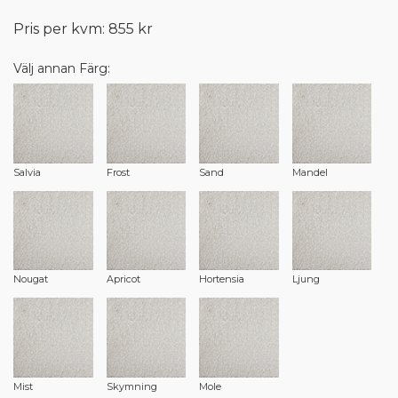
Pris per kvm: 855 kr
Välj annan Färg:
Salvia
Frost
Sand
Mandel
Nougat
Apricot
Hortensia
Ljung
Mist
Skymning
Mole