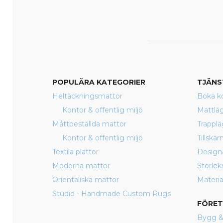
POPULÄRA KATEGORIER
TJÄNS
Heltäckningsmattor
Boka ko
Kontor & offentlig miljö
Mattlä
Måttbeställda mattor
Trappl
Kontor & offentlig miljö
Tillskä
Textila plattor
Design
Moderna mattor
Storlek
Orientaliska mattor
Materia
Studio - Handmade Custom Rugs
FÖRE
Bygg &