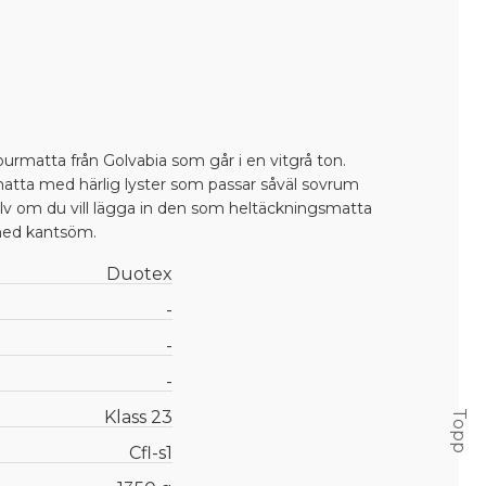
ourmatta från Golvabia som går i en vitgrå ton.
atta med härlig lyster som passar såväl sovrum
lv om du vill lägga in den som heltäckningsmatta
 med kantsöm.
Duotex
-
-
-
Klass 23
Topp
Cfl-s1