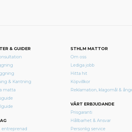
TER & GUIDER
STHLM MATTOR
nsultation
Om oss
ggning
Lediga jobb
äggning
Hitta hit
rning & Kantning
Köpvillkor
a matta
Reklamation, klagomål & ång
sguide
VÅRT ERBJUDANDE
lguide
Prisgaranti
TAG
Hållbarhet & Ansvar
 entreprenad
Personlig service