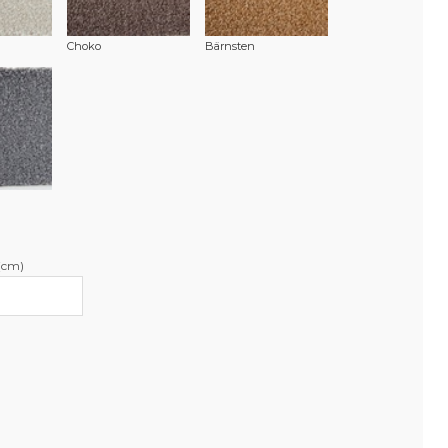
Choko
Bärnsten
(cm)