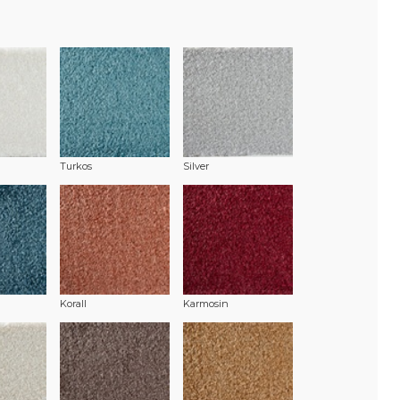
Turkos
Silver
Korall
Karmosin