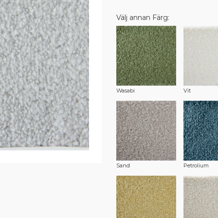
Välj annan Färg:
Wasabi
Vit
Sand
Petrolium