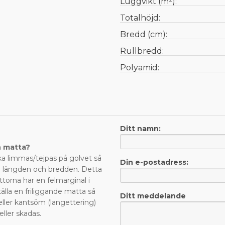
Luggvikt (m²):
Totalhöjd:
Bredd (cm):
Rullbredd:
Polyamid:
Ditt namn:
n matta?
a limmas/tejpas på golvet så
Din e-postadress:
de längden och bredden. Detta
ttorna har en felmarginal i
älla en friliggande matta så
Ditt meddelande
eller kantsöm (langettering)
 eller skadas.