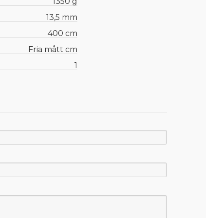
1350 g
13,5 mm
400 cm
Fria mått cm
1