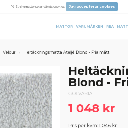
Jag accepterar cookies
På Sthlmmattor.se används cookies.
MATTOR
VARUMÄRKEN
REA
MATT
Velour
Heltäckningsmatta Ateljé Blond - Fria mått
Heltäckni
Blond - Fr
GOLVABIA
1 048 kr
Pris per kvm: 1 048 kr