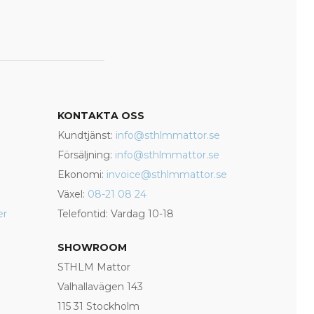
KONTAKTA OSS
Kundtjänst:
info@sthlmmattor.se
Försäljning:
info@sthlmmattor.se
Ekonomi:
invoice@sthlmmattor.se
Växel:
08-21 08 24
er
Telefontid: Vardag 10-18
SHOWROOM
STHLM Mattor
Valhallavägen 143
115 31 Stockholm