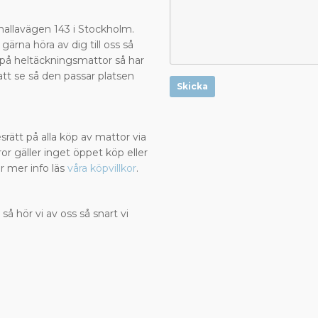
?
Valhallavägen 143 i Stockholm.
 gärna höra av dig till oss så
la på heltäckningsmattor så har
att se så den passar platsen
Skicka
rätt på alla köp av mattor via
or gäller inget öppet köp eller
r mer info läs
våra köpvillkor
.
 så hör vi av oss så snart vi