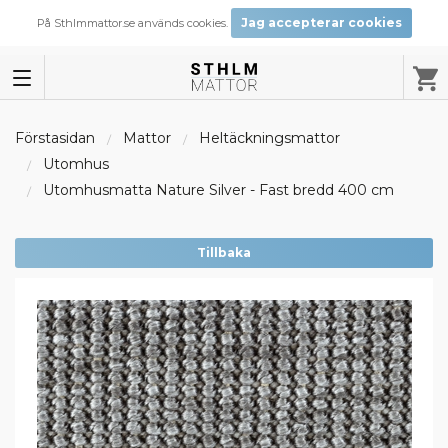
Jag accepterar cookies
På Sthlmmattor.se används cookies.
Förstasidan
Mattor
Heltäckningsmattor
Utomhus
Utomhusmatta Nature Silver - Fast bredd 400 cm
Tillbaka