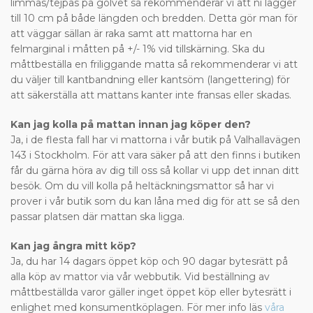
limmas/tejpas på golvet så rekommenderar vi att ni lägger
till 10 cm på både längden och bredden. Detta gör man för
att väggar sällan är raka samt att mattorna har en
felmarginal i måtten på +/- 1% vid tillskärning. Ska du
måttbeställa en friliggande matta så rekommenderar vi att
du väljer till kantbandning eller kantsöm (langettering) för
att säkerställa att mattans kanter inte fransas eller skadas.
Kan jag kolla på mattan innan jag köper den?
Ja, i de flesta fall har vi mattorna i vår butik på Valhallavägen
143 i Stockholm. För att vara säker på att den finns i butiken
får du gärna höra av dig till oss så kollar vi upp det innan ditt
besök. Om du vill kolla på heltäckningsmattor så har vi
prover i vår butik som du kan låna med dig för att se så den
passar platsen där mattan ska ligga.
Kan jag ångra mitt köp?
Ja, du har 14 dagars öppet köp och 90 dagar bytesrätt på
alla köp av mattor via vår webbutik. Vid beställning av
måttbeställda varor gäller inget öppet köp eller bytesrätt i
enlighet med konsumentköplagen. För mer info läs
våra