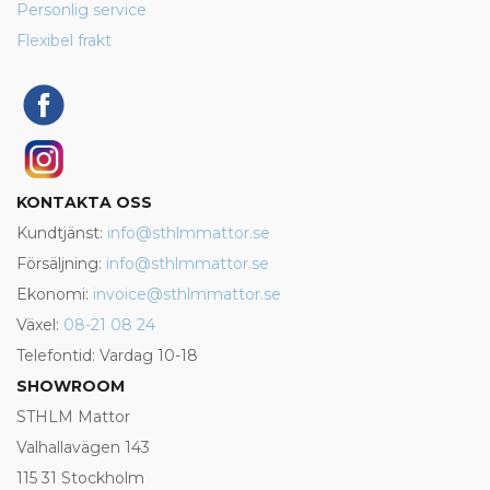
Personlig service
Flexibel frakt
KONTAKTA OSS
Kundtjänst:
info@sthlmmattor.se
Försäljning:
info@sthlmmattor.se
Ekonomi:
invoice@sthlmmattor.se
Växel:
08-21 08 24
Telefontid: Vardag 10-18
SHOWROOM
STHLM Mattor
Valhallavägen 143
115 31 Stockholm