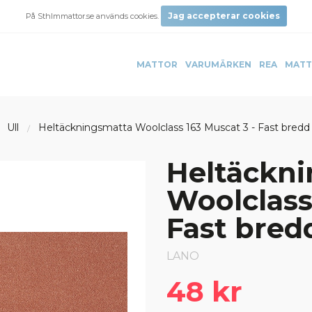
Jag accepterar cookies
På Sthlmmattor.se används cookies.
MATTOR
VARUMÄRKEN
REA
MATT
Ull
Heltäckningsmatta Woolclass 163 Muscat 3 - Fast bred
Heltäckn
Woolclass
Fast bred
LANO
48 kr