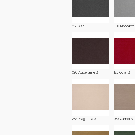
830 Ash
850 Moonbe
093 Aubergine 3
123 Coral 3
253 Magnolia 3
263 Camel 3