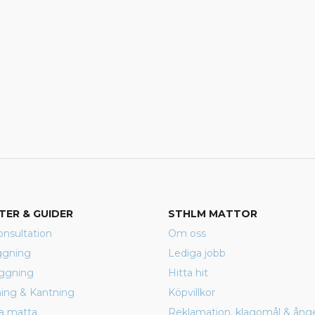
TER & GUIDER
STHLM MATTOR
nsultation
Om oss
ggning
Lediga jobb
äggning
Hitta hit
rning & Kantning
Köpvillkor
a matta
Reklamation, klagomål & ång