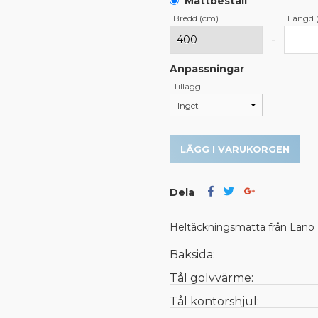
Måttbeställ
Bredd (cm)
Längd 
-
Anpassningar
Tillägg
LÄGG I VARUKORGEN
Dela
Heltäckningsmatta från Lano
Baksida:
Tål golvvärme:
Tål kontorshjul: