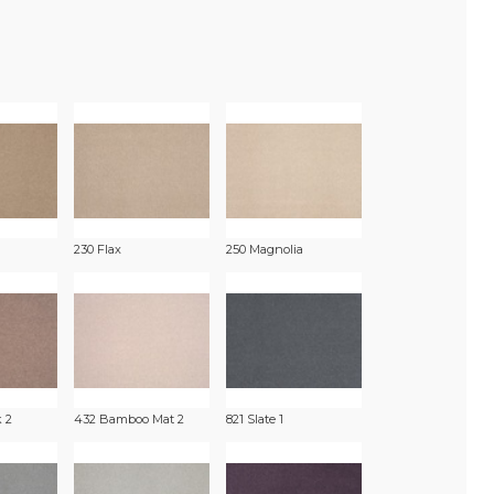
230 Flax
250 Magnolia
k 2
432 Bamboo Mat 2
821 Slate 1