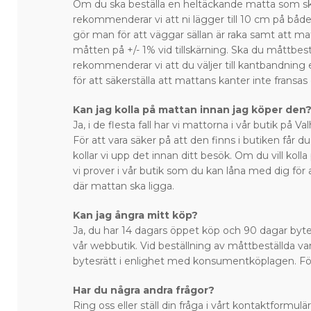
Om du ska beställa en heltäckande matta som sk
rekommenderar vi att ni lägger till 10 cm på bå
gör man för att väggar sällan är raka samt att ma
måtten på +/- 1% vid tillskärning. Ska du måttbest
rekommenderar vi att du väljer till kantbandning 
för att säkerställa att mattans kanter inte fransas
Kan jag kolla på mattan innan jag köper den
Ja, i de flesta fall har vi mattorna i vår butik på 
För att vara säker på att den finns i butiken får du
kollar vi upp det innan ditt besök. Om du vill kol
vi prover i vår butik som du kan låna med dig för 
där mattan ska ligga.
Kan jag ångra mitt köp?
Ja, du har 14 dagars öppet köp och 90 dagar bytes
vår webbutik. Vid beställning av måttbeställda var
bytesrätt i enlighet med konsumentköplagen. Fö
Har du några andra frågor?
Ring oss eller ställ din fråga i vårt kontaktformulär