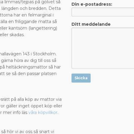
a limmas/tejpas på golvet så
Din e-postadress:
de längden och bredden. Detta
ttorna har en felmarginal i
älla en friliggande matta så
Ditt meddelande
eller kantsöm (langettering)
 eller skadas.
?
Valhallavägen 143 i Stockholm.
 gärna höra av dig till oss så
la på heltäckningsmattor så har
att se så den passar platsen
Skicka
rätt på alla köp av mattor via
or gäller inget öppet köp eller
r mer info läs
våra köpvillkor
.
 så hör vi av oss så snart vi