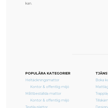
kan.
POPULÄRA KATEGORIER
TJÄNS
Heltäckningsmattor
Boka ko
Kontor & offentlig miljö
Mattlä
Måttbeställda mattor
Trappl
Kontor & offentlig miljö
Tillskä
Textila plattor
Design