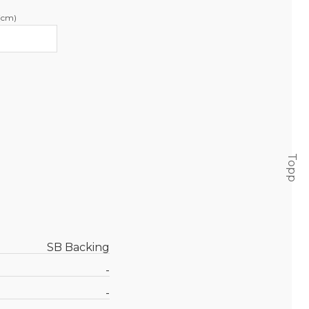
(cm)
Topp
SB Backing
-
-