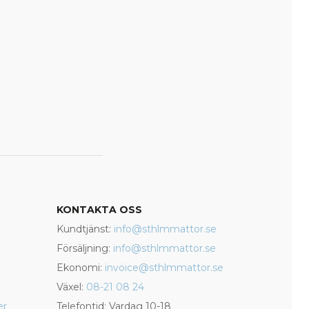
KONTAKTA OSS
Kundtjänst:
info@sthlmmattor.se
Försäljning:
info@sthlmmattor.se
Ekonomi:
invoice@sthlmmattor.se
Växel:
08-21 08 24
er
Telefontid: Vardag 10-18