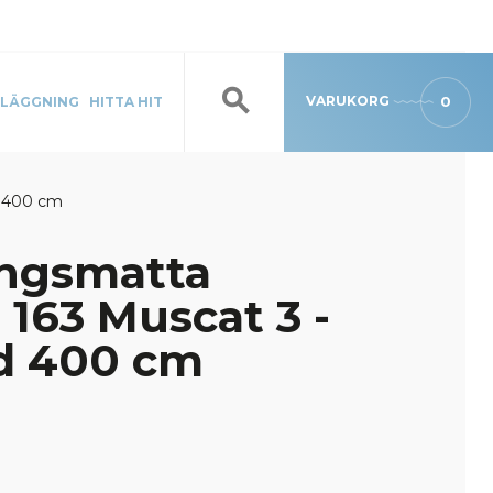
VARUKORG
0
LÄGGNING
HITTA HIT
d 400 cm
ingsmatta
 163 Muscat 3 -
d 400 cm