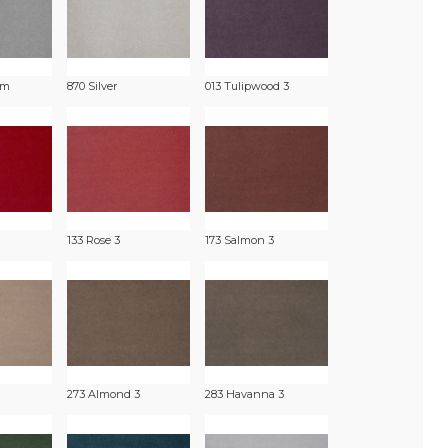
am
870 Silver
013 Tulipwood 3
133 Rose 3
173 Salmon 3
273 Almond 3
283 Havanna 3