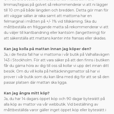
limmas/tejpas på golvet så rekommenderar vi att ni lägger
till 10 cm på både längden och bredden. Detta gör man för
att väggar sällan är raka samt att mattorna har en
felmarginal i måtten på +/- 1% vid tillskärning. Ska du
måttbeställa en friliggande matta så rekommenderar vi att
du väljer till kantbandning eller kantsöm (langettering) för
att säkerställa att mattans kanter inte fransas eller skadas.
Kan jag kolla på mattan innan jag köper den?
Ja, i de flesta fall har vi mattorna i vår butik på Valhallavägen
143 i Stockholm. För att vara säker på att den finns i butiken
får du gärna höra av dig till oss så kollar vi upp det innan ditt
besök. Om du vill kolla på heltäckningsmattor så har vi
prover i vår butik som du kan låna med dig för att se så den
passar platsen där mattan ska ligga.
Kan jag ångra mitt köp?
Ja, du har 14 dagars öppet köp och 90 dagar bytesrätt på
alla köp av mattor via vår webbutik. Vid beställning av
måttbeställda varor gäller inget öppet köp eller bytesrätt i