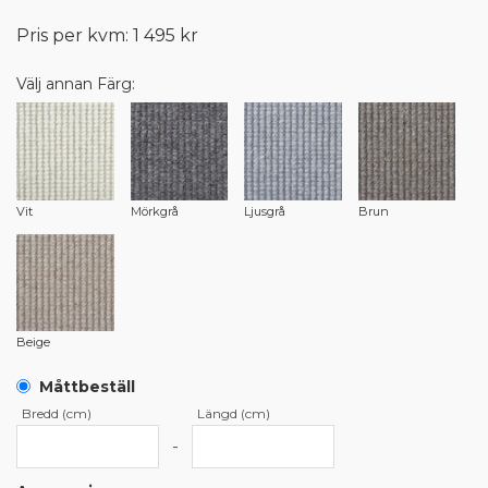
Pris per kvm: 1 495 kr
Välj annan Färg:
Vit
Mörkgrå
Ljusgrå
Brun
Beige
Måttbeställ
Bredd (cm)
Längd (cm)
-