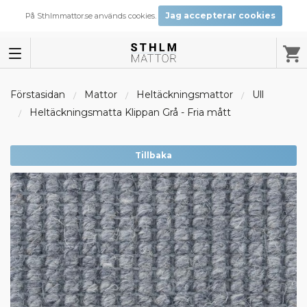
Jag accepterar cookies
På Sthlmmattor.se används cookies.
Förstasidan
Mattor
Heltäckningsmattor
Ull
Heltäckningsmatta Klippan Grå - Fria mått
Tillbaka