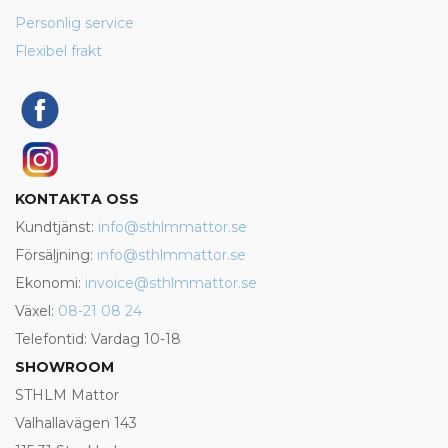
Personlig service
Flexibel frakt
KONTAKTA OSS
Kundtjänst:
info@sthlmmattor.se
Försäljning:
info@sthlmmattor.se
Ekonomi:
invoice@sthlmmattor.se
Växel:
08-21 08 24
Telefontid: Vardag 10-18
SHOWROOM
STHLM Mattor
Valhallavägen 143