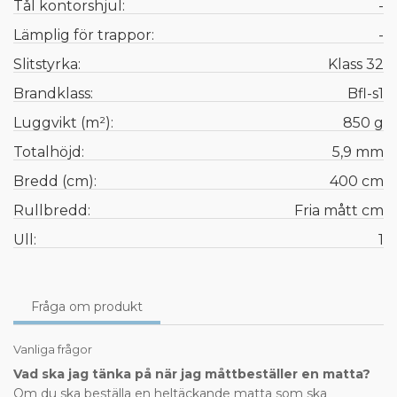
Tål kontorshjul:
-
Lämplig för trappor:
-
Slitstyrka:
Klass 32
Brandklass:
Bfl-s1
Luggvikt (m²):
850 g
Totalhöjd:
5,9 mm
Bredd (cm):
400 cm
Rullbredd:
Fria mått cm
Ull:
1
Fråga om produkt
Vanliga frågor
Vad ska jag tänka på när jag måttbeställer en matta?
Om du ska beställa en heltäckande matta som ska