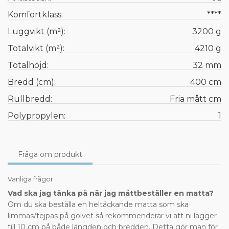
Komfortklass:
****
Luggvikt (m²):
3200 g
Totalvikt (m²):
4210 g
Totalhöjd:
32 mm
Bredd (cm):
400 cm
Rullbredd:
Fria mått cm
Polypropylen:
1
Fråga om produkt
Vanliga frågor
Vad ska jag tänka på när jag måttbeställer en matta?
Om du ska beställa en heltäckande matta som ska
limmas/tejpas på golvet så rekommenderar vi att ni lägger
till 10 cm på både längden och bredden. Detta gör man för