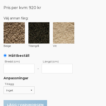
Pris per kvm: 920 kr
Välj annan färg:
Beige
Titangrå
Vit
Måttbeställ
Bredd (cm)
Längd (cm)
-
Anpassningar
Tillägg
LÄGG I VARUKORGEN