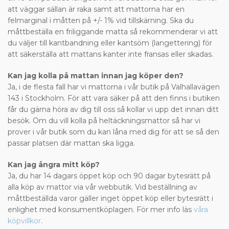
att väggar sällan är raka samt att mattorna har en
felmarginal i måtten på +/- 1% vid tillskärning. Ska du
måttbeställa en friliggande matta så rekommenderar vi att
du väljer till kantbandning eller kantsöm (langettering) för
att säkerställa att mattans kanter inte fransas eller skadas.
Kan jag kolla på mattan innan jag köper den?
Ja, i de flesta fall har vi mattorna i vår butik på Valhallavägen
143 i Stockholm. För att vara säker på att den finns i butiken
får du gärna höra av dig till oss så kollar vi upp det innan ditt
besök. Om du vill kolla på heltäckningsmattor så har vi
prover i vår butik som du kan låna med dig för att se så den
passar platsen där mattan ska ligga.
Kan jag ångra mitt köp?
Ja, du har 14 dagars öppet köp och 90 dagar bytesrätt på
alla köp av mattor via vår webbutik. Vid beställning av
måttbeställda varor gäller inget öppet köp eller bytesrätt i
enlighet med konsumentköplagen. För mer info läs
våra
köpvillkor
.