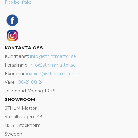
Flexibel frakt
KONTAKTA OSS
Kundtjänst:
info@sthlmmattor.se
Försäljning:
info@sthlmmattor.se
Ekonomi:
invoice@sthlmmattor.se
Växel:
08-21 08 24
Telefontid: Vardag 10-18
SHOWROOM
STHLM Mattor
Valhallavägen 143
115 31 Stockholm
Sweden