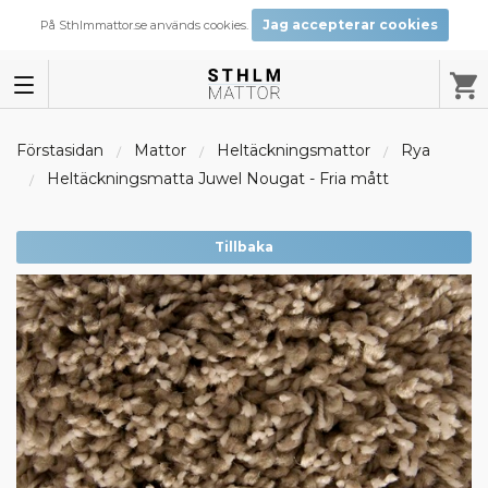
Jag accepterar cookies
På Sthlmmattor.se används cookies.
Förstasidan
Mattor
Heltäckningsmattor
Rya
Heltäckningsmatta Juwel Nougat - Fria mått
Tillbaka