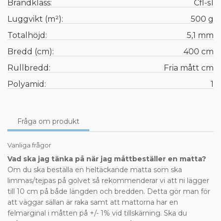
Brandklass:
Cfl-s1
Luggvikt (m²):
500 g
Totalhöjd:
5,1 mm
Bredd (cm):
400 cm
Rullbredd:
Fria mått cm
Polyamid:
1
Fråga om produkt
Vanliga frågor
Vad ska jag tänka på när jag måttbeställer en matta?
Om du ska beställa en heltäckande matta som ska
limmas/tejpas på golvet så rekommenderar vi att ni lägger
till 10 cm på både längden och bredden. Detta gör man för
att väggar sällan är raka samt att mattorna har en
felmarginal i måtten på +/- 1% vid tillskärning. Ska du