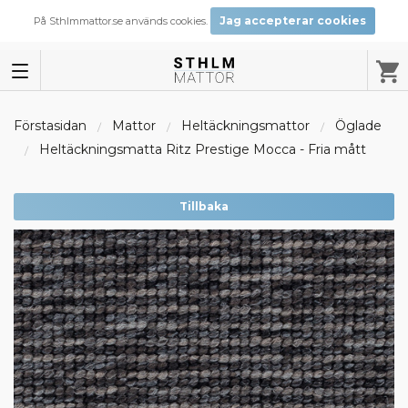
Jag accepterar cookies
På Sthlmmattor.se används cookies.
Förstasidan
Mattor
Heltäckningsmattor
Öglade
Heltäckningsmatta Ritz Prestige Mocca - Fria mått
Tillbaka