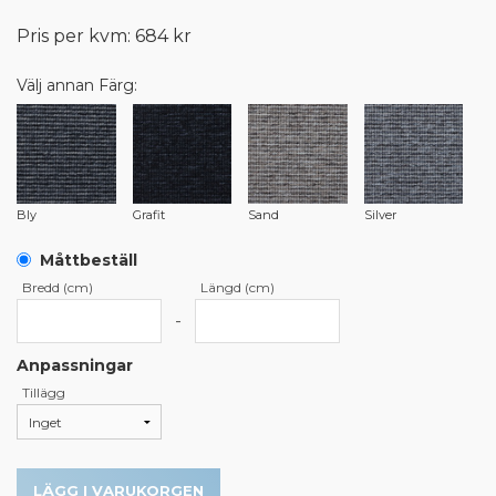
Pris per kvm: 684 kr
Välj annan Färg:
Bly
Grafit
Sand
Silver
Måttbeställ
Bredd (cm)
Längd (cm)
-
Anpassningar
Tillägg
LÄGG I VARUKORGEN