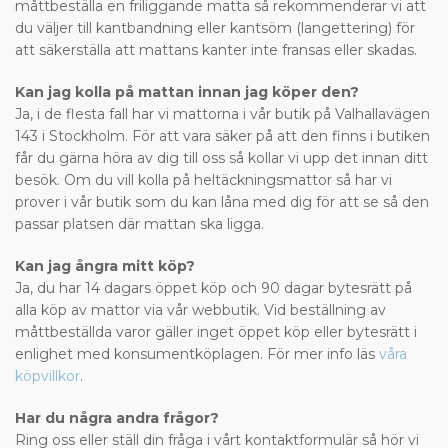
måttbeställa en friliggande matta så rekommenderar vi att
du väljer till kantbandning eller kantsöm (langettering) för
att säkerställa att mattans kanter inte fransas eller skadas.
Kan jag kolla på mattan innan jag köper den?
Ja, i de flesta fall har vi mattorna i vår butik på Valhallavägen
143 i Stockholm. För att vara säker på att den finns i butiken
får du gärna höra av dig till oss så kollar vi upp det innan ditt
besök. Om du vill kolla på heltäckningsmattor så har vi
prover i vår butik som du kan låna med dig för att se så den
passar platsen där mattan ska ligga.
Kan jag ångra mitt köp?
Ja, du har 14 dagars öppet köp och 90 dagar bytesrätt på
alla köp av mattor via vår webbutik. Vid beställning av
måttbeställda varor gäller inget öppet köp eller bytesrätt i
enlighet med konsumentköplagen. För mer info läs
våra
köpvillkor
.
Har du några andra frågor?
Ring oss eller ställ din fråga i vårt kontaktformulär så hör vi