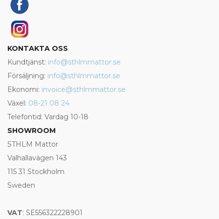
KONTAKTA OSS
Kundtjänst:
info@sthlmmattor.se
Försäljning:
info@sthlmmattor.se
Ekonomi:
invoice@sthlmmattor.se
Växel:
08-21 08 24
Telefontid: Vardag 10-18
SHOWROOM
STHLM Mattor
Valhallavägen 143
115 31 Stockholm
Sweden
VAT
: SE556322228901