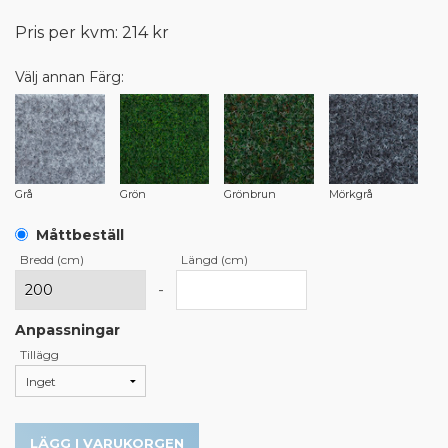
Pris per kvm: 214 kr
Välj annan Färg:
Grå
Grön
Grönbrun
Mörkgrå
Måttbeställ
Bredd (cm)
Längd (cm)
-
Anpassningar
Tillägg
LÄGG I VARUKORGEN