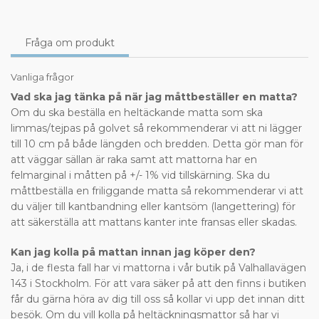
Fråga om produkt
Vanliga frågor
Vad ska jag tänka på när jag måttbeställer en matta?
Om du ska beställa en heltäckande matta som ska
limmas/tejpas på golvet så rekommenderar vi att ni lägger
till 10 cm på både längden och bredden. Detta gör man för
att väggar sällan är raka samt att mattorna har en
felmarginal i måtten på +/- 1% vid tillskärning. Ska du
måttbeställa en friliggande matta så rekommenderar vi att
du väljer till kantbandning eller kantsöm (langettering) för
att säkerställa att mattans kanter inte fransas eller skadas.
Kan jag kolla på mattan innan jag köper den?
Ja, i de flesta fall har vi mattorna i vår butik på Valhallavägen
143 i Stockholm. För att vara säker på att den finns i butiken
får du gärna höra av dig till oss så kollar vi upp det innan ditt
besök. Om du vill kolla på heltäckningsmattor så har vi