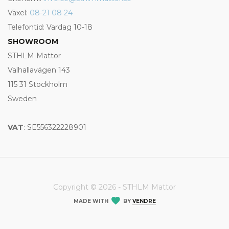
Växel:
08-21 08 24
Telefontid: Vardag 10-18
SHOWROOM
STHLM Mattor
Valhallavägen 143
115 31 Stockholm
Sweden
VAT
: SE556322228901
Copyright © 2026 - STHLM Mattor
MADE WITH
BY
VENDRE