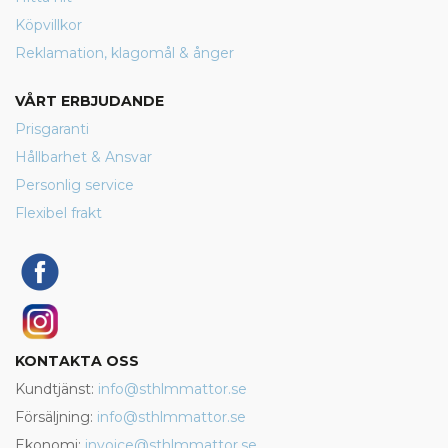
Köpvillkor
Reklamation, klagomål & ånger
VÅRT ERBJUDANDE
Prisgaranti
Hållbarhet & Ansvar
Personlig service
Flexibel frakt
KONTAKTA OSS
Kundtjänst:
info@sthlmmattor.se
Försäljning:
info@sthlmmattor.se
Ekonomi:
invoice@sthlmmattor.se