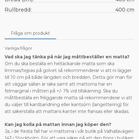
Rullbredd:
400 cm
Fråga om produkt
Vanliga frågor
Vad ska jag tänka på när jag måttbeställer en matta?
Om du ska beställa en heltäckande matta som ska
limmas/tejpas på golvet så rekommenderar vi att ni lägger
till 10 cm på både längden och bredden. Detta gör man för
att väggar sällan är raka samt att mattorna har en
felmarginal i måtten på +/- 1% vid tillskärning. Ska du
måttbeställa en friliggande matta så rekommenderar vi att
du väljer till kantbandning eller kantsöm (langettering) för
att säkerställa att mattans kanter inte fransas eller skadas.
Kan jag kolla på mattan innan jag köper den?
Ja, i de flesta fall har vi mattorna i vår butik på Valhallavägen
143 i Stockholm. För att vara säker på att den finns i butiken