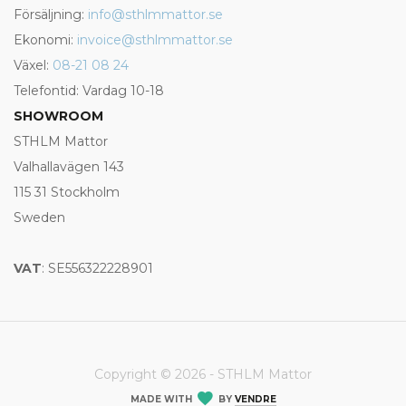
Försäljning:
info@sthlmmattor.se
Ekonomi:
invoice@sthlmmattor.se
Växel:
08-21 08 24
Telefontid: Vardag 10-18
SHOWROOM
STHLM Mattor
Valhallavägen 143
115 31 Stockholm
Sweden
VAT
: SE556322228901
Copyright © 2026 - STHLM Mattor
MADE WITH
BY
VENDRE