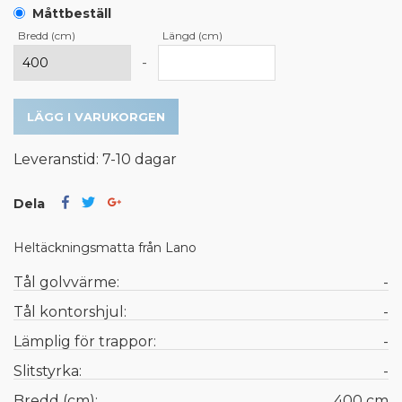
Måttbeställ
Bredd (cm)
Längd (cm)
-
LÄGG I VARUKORGEN
Leveranstid: 7-10 dagar
Dela
Heltäckningsmatta från Lano
Tål golvvärme:
-
Tål kontorshjul:
-
Lämplig för trappor:
-
Slitstyrka:
-
Bredd (cm):
400 cm