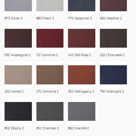
873 Silver 3
883 Pearl 3
773 Sapphire 3
062 Heather 2
092 Aubergine 2
112 Carmine 2
142 Old Rose 2
202 Chocolate 2
262 Camel 2
272 Almond 2
302 Mahogany 2
792 Midnight 2
802 Ebony 2
812 Charcoal 2
862 Granite 2