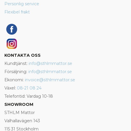
Personlig service
Flexibel frakt
KONTAKTA OSS
Kundtjänst:
info@sthlmmattor.se
Försäljning:
info@sthlmmattor.se
Ekonomi:
invoice@sthlmmattor.se
Växel:
08-21 08 24
Telefontid: Vardag 10-18
SHOWROOM
STHLM Mattor
Valhallavägen 143
115 31 Stockholm