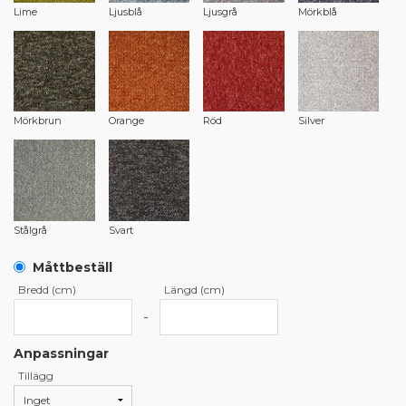
Lime
Ljusblå
Ljusgrå
Mörkblå
Mörkbrun
Orange
Röd
Silver
Stålgrå
Svart
Måttbeställ
Bredd (cm)
Längd (cm)
-
Anpassningar
Tillägg