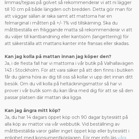
limmas/tejpas på golvet så rekommenderar vi att ni lägger
till 10 cm på både längden och bredden. Detta gör man för
att väggar sällan är raka samt att mattorna har en
felmarginal i måtten på +/- 1% vid tillskärning. Ska du
måttbeställa en friliggande matta så rekommenderar vi att
du väljer till kantbandning eller kantsöm (langettering) för
att säkerställa att mattans kanter inte fransas eller skadas.
Kan jag kolla på mattan innan jag köper den?
Ja, i de flesta fall har vi mattorna i vår butik på Valhallavägen
143 i Stockholm. För att vara säker på att den finns i butiken
får du gärna höra av dig till oss så kollar vi upp det innan ditt
besök. Om du vill kolla på heltäckningsmattor så har vi
prover i vår butik som du kan låna med dig för att se så den
passar platsen där mattan ska ligga.
Kan jag ångra mitt köp?
Ja, du har 14 dagars öppet köp och 90 dagar bytesrätt på
alla köp av mattor via vår webbutik. Vid beställning av
måttbeställda varor gäller inget öppet köp eller bytesrätt i
enlighet med konsumentköplagen. För mer info läs
våra