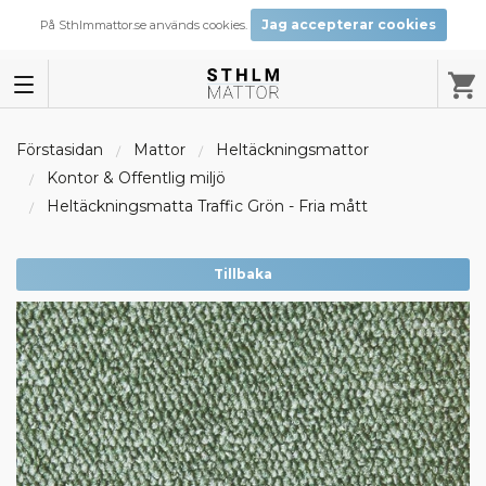
Jag accepterar cookies
På Sthlmmattor.se används cookies.
Förstasidan
Mattor
Heltäckningsmattor
Kontor & Offentlig miljö
Heltäckningsmatta Traffic Grön - Fria mått
Tillbaka