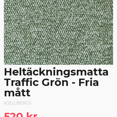
Heltäckningsmatta
Traffic Grön - Fria
mått
KJELLBERGS
520 kr