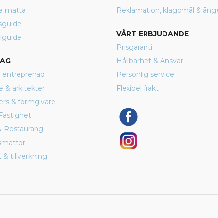
a matta
Reklamation, klagomål & ång
sguide
VÅRT ERBJUDANDE
lguide
Prisgaranti
TAG
Hållbarhet & Ansvar
 entreprenad
Personlig service
e & arkitekter
Flexibel frakt
ers & formgivare
Fastighet
& Restaurang
smattor
 & tillverkning