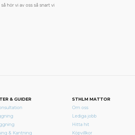
 så hör vi av oss så snart vi
TER & GUIDER
STHLM MATTOR
nsultation
Om oss
ggning
Lediga jobb
äggning
Hitta hit
rning & Kantning
Köpvillkor