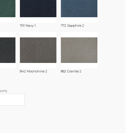
701 Navy 1
772 Sapphire 2
842 Moonshine 2
862 Granite 2
(cm)