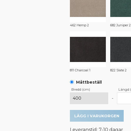
462 Hemp 2
682 Juniper 2
811 Charcoal 1
822 Slate 2
Måttbeställ
Bredd (cm)
Längd 
-
LÄGG I VARUKORGEN
Leveranstid: 7-10 dagar