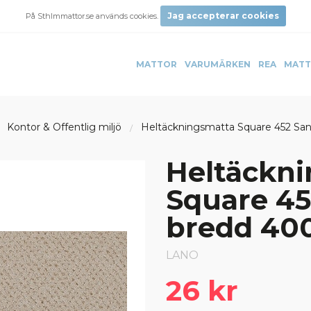
Jag accepterar cookies
På Sthlmmattor.se används cookies.
MATTOR
VARUMÄRKEN
REA
MATT
Kontor & Offentlig miljö
Heltäckningsmatta Square 452 San
Heltäckn
Square 45
bredd 40
LANO
26 kr