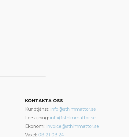
KONTAKTA OSS
Kundtjänst:
info@sthlmmattor.se
Försäljning:
info@sthlmmattor.se
Ekonomi:
invoice@sthlmmattor.se
Växel:
08-21 08 24