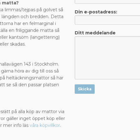
n matta?
a limmas/tejpas på golvet så
Din e-postadress:
de längden och bredden. Detta
ttorna har en felmarginal i
älla en friliggande matta så
Ditt meddelande
eller kantsöm (langettering)
 eller skadas.
?
Valhallavägen 143 i Stockholm.
 gärna höra av dig till oss så
la på heltäckningsmattor så har
att se så den passar platsen
Skicka
rätt på alla köp av mattor via
or gäller inget öppet köp eller
r mer info läs
våra köpvillkor
.