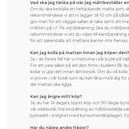
Vad ska jag tänka på när jag måttbeställer e
Om du ska beställa en heltäckande matta som sk
rekommenderar vi att ni lägger till 10 cm på bå
gör man för att väggar sällan är raka samt att ma
måtten på +/- 1% vid tillskärning. Ska du måttbest
rekommenderar vi att du väljer till kantbandning 
för att säkerställa att mattans kanter inte fransas
Kan jag kolla på mattan innan jag köper den
Ja, i de flesta fall har vi mattorna i vår butik på 
För att vara säker på att den finns i butiken får du
kollar vi upp det innan ditt besök. Om du vill kol
vi prover i vår butik som du kan låna med dig för 
där mattan ska ligga.
Kan jag ångra mitt köp?
Ja, du har 14 dagars öppet köp och 90 dagar bytes
vår webbutik. Vid beställning av måttbeställda var
bytesrätt i enlighet med konsumentköplagen. Fö
Har du några andra frågor?