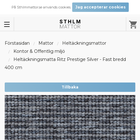
Jag accepterar cookies
På Sthlmmattor.se används cookies.
Förstasidan
Mattor
Heltäckningsmattor
Kontor & Offentlig miljö
Heltäckningsmatta Ritz Prestige Silver - Fast bredd
400 cm
Tillbaka