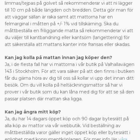
limmas/tejpas på golvet så rekommenderar vi att ni lägger
till 10 cm på både längden och bredden. Detta gör man för
att väggar sällan är raka samt att mattorna har en
felmarginal i måtten på +/- 1% vid tillskärning. Ska du
måttbeställa en friliggande matta så rekommenderar vi att
du väljer till kantbandning eller kantsöm (langettering) för
att säkerställa att mattans kanter inte fransas eller skadas.
Kan jag kolla på mattan innan jag köper den?
Ja, i de flesta fall har vi mattorna i vår butik på Valhallavägen
143 i Stockholm. För att vara säker på att den finns i butiken
får du gärna höra av dig till oss så kollar vi upp det innan ditt
besök. Om du vill kolla på heltäckningsmattor så har vi
prover i vår butik som du kan låna med dig för att se så den
passar platsen där mattan ska ligga.
Kan jag ångra mitt köp?
Ja, du har 14 dagars öppet köp och 90 dagar bytesrätt på
alla köp av mattor via vår webbutik. Vid beställning av
måttbeställda varor gäller inget öppet köp eller bytesrätt i
enlighet med konsumentköplagen. För mer info läs
våra