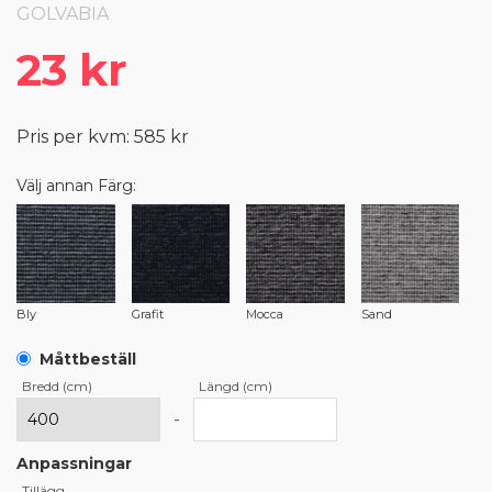
GOLVABIA
23 kr
Pris per kvm: 585 kr
Välj annan Färg:
Bly
Grafit
Mocca
Sand
Måttbeställ
Bredd (cm)
Längd (cm)
-
Anpassningar
Tillägg