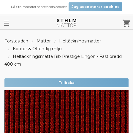
Jag accepterar cookies
På Sthlmmattor.se används cookies.
Förstasidan
Mattor
Heltäckningsmattor
Kontor & Offentlig miljö
Heltäckningsmatta Rib Prestige Lingon - Fast bredd
400 cm
Tillbaka