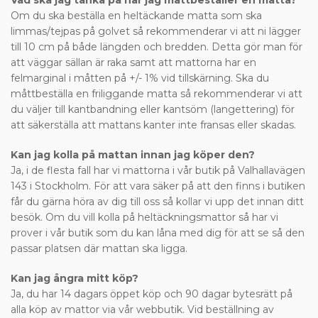
Vad ska jag tänka på när jag måttbeställer en matta?
Om du ska beställa en heltäckande matta som ska
limmas/tejpas på golvet så rekommenderar vi att ni lägger
till 10 cm på både längden och bredden. Detta gör man för
att väggar sällan är raka samt att mattorna har en
felmarginal i måtten på +/- 1% vid tillskärning. Ska du
måttbeställa en friliggande matta så rekommenderar vi att
du väljer till kantbandning eller kantsöm (langettering) för
att säkerställa att mattans kanter inte fransas eller skadas.
Kan jag kolla på mattan innan jag köper den?
Ja, i de flesta fall har vi mattorna i vår butik på Valhallavägen
143 i Stockholm. För att vara säker på att den finns i butiken
får du gärna höra av dig till oss så kollar vi upp det innan ditt
besök. Om du vill kolla på heltäckningsmattor så har vi
prover i vår butik som du kan låna med dig för att se så den
passar platsen där mattan ska ligga.
Kan jag ångra mitt köp?
Ja, du har 14 dagars öppet köp och 90 dagar bytesrätt på
alla köp av mattor via vår webbutik. Vid beställning av