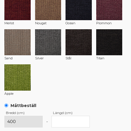
Merlot
Nougat
Ocean
Plommon
Sand
Silver
Stål
Titan
Äpple
Måttbeställ
Bredd (cm)
Längd (cm)
-