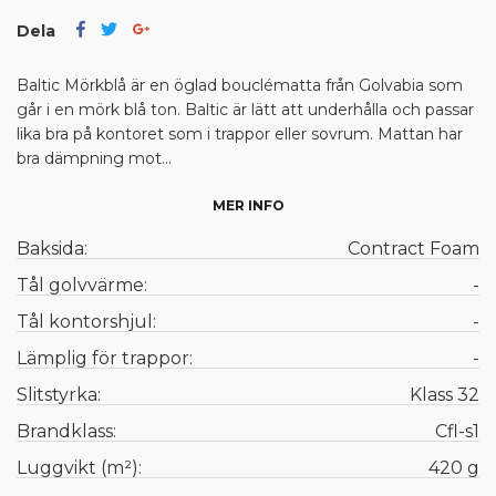
Dela
Baltic Mörkblå är en öglad bouclématta från Golvabia som
går i en mörk blå ton. Baltic är lätt att underhålla och passar
lika bra på kontoret som i trappor eller sovrum. Mattan har
bra dämpning mot...
MER INFO
Baksida:
Contract Foam
Tål golvvärme:
-
Tål kontorshjul:
-
Lämplig för trappor:
-
Slitstyrka:
Klass 32
Brandklass:
Cfl-s1
Luggvikt (m²):
420 g