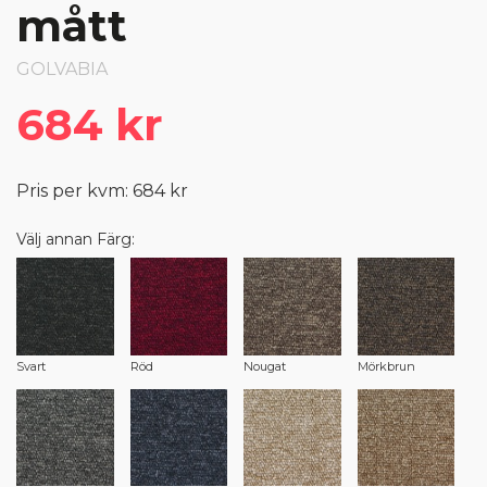
mått
GOLVABIA
684 kr
Pris per kvm: 684 kr
Välj annan Färg:
Svart
Röd
Nougat
Mörkbrun