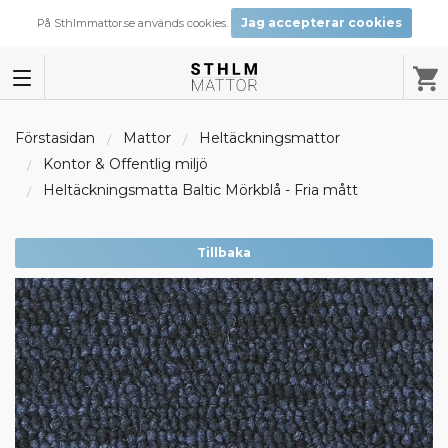
Jag accepterar cookies
På Sthlmmattor.se används cookies.
Förstasidan
Mattor
Heltäckningsmattor
Kontor & Offentlig miljö
Heltäckningsmatta Baltic Mörkblå - Fria mått
Tillbaka