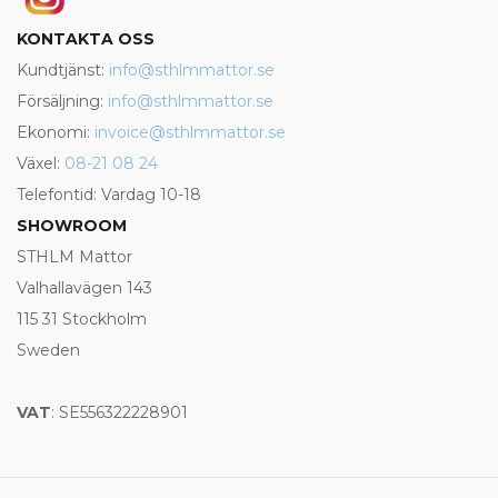
KONTAKTA OSS
Kundtjänst:
info@sthlmmattor.se
Försäljning:
info@sthlmmattor.se
Ekonomi:
invoice@sthlmmattor.se
Växel:
08-21 08 24
Telefontid: Vardag 10-18
SHOWROOM
STHLM Mattor
Valhallavägen 143
115 31 Stockholm
Sweden
VAT
: SE556322228901