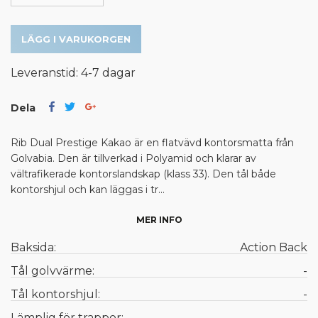
LÄGG I VARUKORGEN
Leveranstid: 4-7 dagar
Dela
Rib Dual Prestige Kakao är en flatvävd kontorsmatta från
Golvabia. Den är tillverkad i Polyamid och klarar av
vältrafikerade kontorslandskap (klass 33). Den tål både
kontorshjul och kan läggas i tr...
MER INFO
Baksida:
Action Back
Tål golvvärme:
-
Tål kontorshjul:
-
Lämplig för trappor:
-