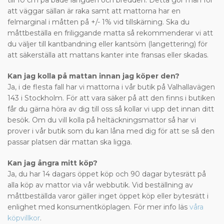
till 10 cm på både längden och bredden. Detta gör man för
att väggar sällan är raka samt att mattorna har en
felmarginal i måtten på +/- 1% vid tillskärning. Ska du
måttbeställa en friliggande matta så rekommenderar vi att
du väljer till kantbandning eller kantsöm (langettering) för
att säkerställa att mattans kanter inte fransas eller skadas.
Kan jag kolla på mattan innan jag köper den?
Ja, i de flesta fall har vi mattorna i vår butik på Valhallavägen
143 i Stockholm. För att vara säker på att den finns i butiken
får du gärna höra av dig till oss så kollar vi upp det innan ditt
besök. Om du vill kolla på heltäckningsmattor så har vi
prover i vår butik som du kan låna med dig för att se så den
passar platsen där mattan ska ligga.
Kan jag ångra mitt köp?
Ja, du har 14 dagars öppet köp och 90 dagar bytesrätt på
alla köp av mattor via vår webbutik. Vid beställning av
måttbeställda varor gäller inget öppet köp eller bytesrätt i
enlighet med konsumentköplagen. För mer info läs
våra
köpvillkor
.