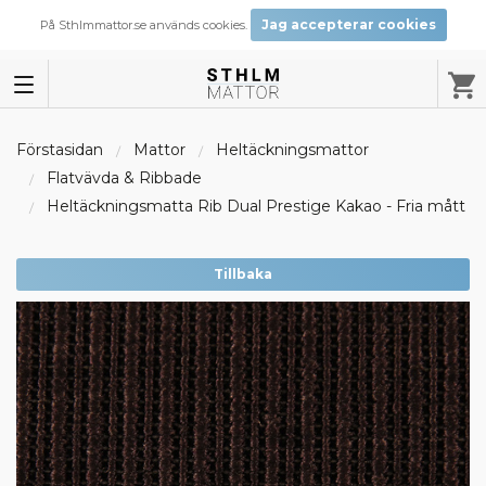
Jag accepterar cookies
På Sthlmmattor.se används cookies.
Förstasidan
Mattor
Heltäckningsmattor
Flatvävda & Ribbade
Heltäckningsmatta Rib Dual Prestige Kakao - Fria mått
Tillbaka