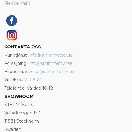
Flexibel frakt
KONTAKTA OSS
Kundtjänst:
info@sthlmmattor.se
Försäljning:
info@sthlmmattor.se
Ekonomi:
invoice@sthlmmattor.se
Växel:
08-21 08 24
Telefontid: Vardag 10-18
SHOWROOM
STHLM Mattor
Valhallavägen 143
115 31 Stockholm
Sweden