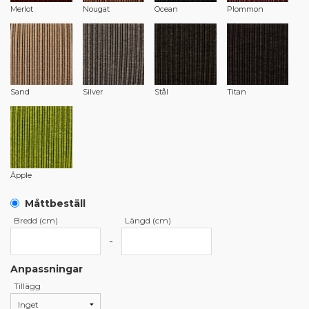
Merlot
Nougat
Ocean
Plommon
Sand
Silver
Stål
Titan
Äpple
Måttbeställ
Bredd (cm)
Längd (cm)
-
Anpassningar
Tillägg