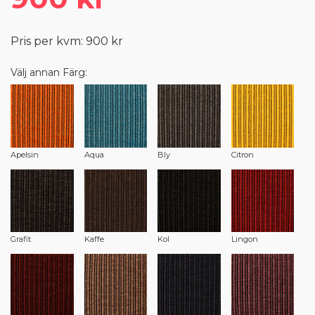
Pris per kvm: 900 kr
Välj annan Färg:
Apelsin
Aqua
Bly
Citron
Grafit
Kaffe
Kol
Lingon