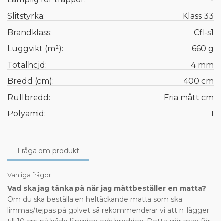
Slitstyrka:
Klass 33
Brandklass:
Cfl-s1
Luggvikt (m²):
660 g
Totalhöjd:
4 mm
Bredd (cm):
400 cm
Rullbredd:
Fria mått cm
Polyamid:
1
Fråga om produkt
Vanliga frågor
Vad ska jag tänka på när jag måttbeställer en matta?
Om du ska beställa en heltäckande matta som ska
limmas/tejpas på golvet så rekommenderar vi att ni lägger